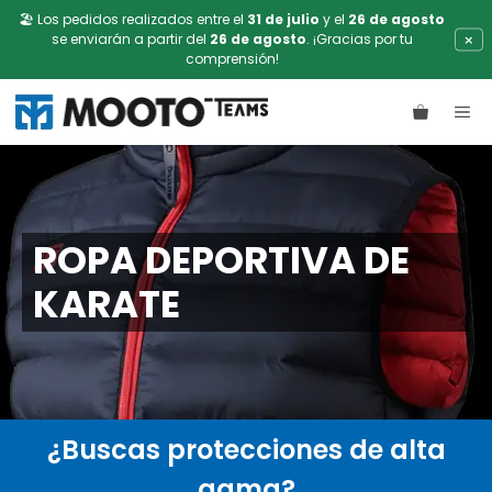
🏖️ Los pedidos realizados entre el
31 de julio
y el
26 de agosto
×
se enviarán a partir del
26 de agosto
. ¡Gracias por tu
comprensión!
Saltar
ME
al
contenido
ROPA DEPORTIVA DE
KARATE
¿Buscas protecciones de alta
gama?