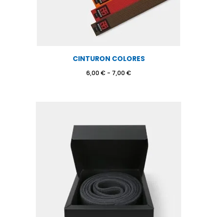
CINTURON COLORES
Rango
6,00
€
-
7,00
€
de
precios:
desde
6,00 €
hasta
7,00 €