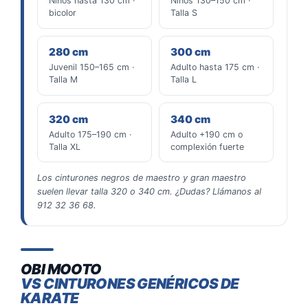
Niños hasta 130 cm ·
Niños 130–150 cm ·
bicolor
Talla S
280 cm
300 cm
Juvenil 150–165 cm ·
Adulto hasta 175 cm ·
Talla M
Talla L
320 cm
340 cm
Adulto 175–190 cm ·
Adulto +190 cm o
Talla XL
complexión fuerte
Los cinturones negros de maestro y gran maestro
suelen llevar talla 320 o 340 cm. ¿Dudas? Llámanos al
912 32 36 68.
OBI MOOTO
VS CINTURONES GENÉRICOS DE
KARATE