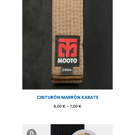
6,00 €
hasta
7,00 €
CINTURÓN MARRÓN KARATE
Rango
6,00
€
-
7,00
€
de
precios:
desde
6,00 €
hasta