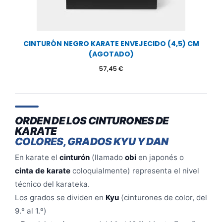
CINTURÓN NEGRO KARATE ENVEJECIDO (4,5) CM
(AGOTADO)
57,45
€
ORDEN DE LOS CINTURONES DE
KARATE
COLORES, GRADOS KYU Y DAN
En karate el
cinturón
(llamado
obi
en japonés o
cinta de karate
coloquialmente) representa el nivel
técnico del karateka.
Los grados se dividen en
Kyu
(cinturones de color, del
9.º al 1.º)