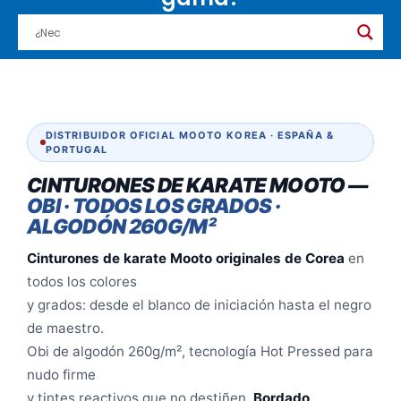
DISTRIBUIDOR OFICIAL MOOTO KOREA · ESPAÑA &
PORTUGAL
CINTURONES DE KARATE MOOTO —
OBI · TODOS LOS GRADOS ·
ALGODÓN 260G/M²
Cinturones de karate Mooto originales de Corea
en
todos los colores
y grados: desde el blanco de iniciación hasta el negro
de maestro.
Obi de algodón 260g/m², tecnología Hot Pressed para
nudo firme
y tintes reactivos que no destiñen.
Bordado