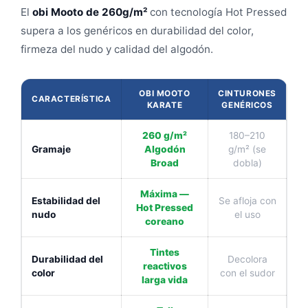
El
obi Mooto de 260g/m²
con tecnología Hot Pressed
supera a los genéricos en durabilidad del color,
firmeza del nudo y calidad del algodón.
OBI MOOTO
CINTURONES
CARACTERÍSTICA
KARATE
GENÉRICOS
260 g/m²
180–210
Gramaje
Algodón
g/m² (se
Broad
dobla)
Máxima —
Estabilidad del
Se afloja con
Hot Pressed
nudo
el uso
coreano
Tintes
Durabilidad del
Decolora
reactivos
color
con el sudor
larga vida