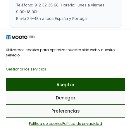
Teléfono: 912 32 36 68. Horario: lunes a viernes
9:00–18:00h.
Envío 24–48h a toda España y Portugal.
MOOTO ESPAÑA · DISTRIBUIDOR OFICIAL MOOTO KOREA ·
CINTURONES KARATE · OBI · STOCK REAL MADRID · ENVÍO
Utilizamos cookies para optimizar nuestro sitio web y nuestro
24H A TODA ESPAÑA
servicio.
Gestionar los servicios
Aceptar
Denegar
Preferencias
Política de cookies
Política de privacidad