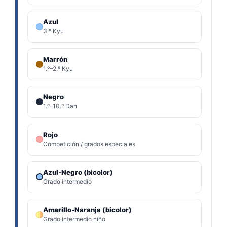
Azul
3.º Kyu
Marrón
1.º–2.º Kyu
Negro
1.º–10.º Dan
Rojo
Competición / grados especiales
Azul-Negro (bicolor)
Grado intermedio
Amarillo-Naranja (bicolor)
Grado intermedio niño