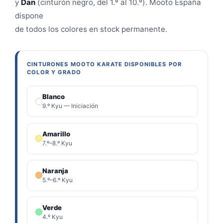
y
Dan
(cinturón negro, del 1.º al 10.º). Mooto España
dispone
de todos los colores en stock permanente.
CINTURONES MOOTO KARATE DISPONIBLES POR
COLOR Y GRADO
Blanco
9.º Kyu — Iniciación
Amarillo
7.º–8.º Kyu
Naranja
5.º–6.º Kyu
Verde
4.º Kyu