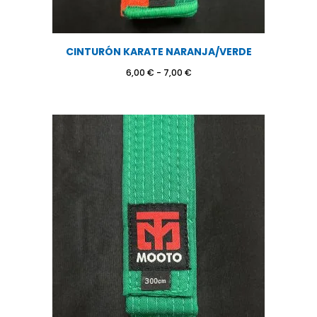
CINTURÓN KARATE NARANJA/VERDE
Rango
6,00
€
-
7,00
€
de
precios:
desde
6,00 €
hasta
7,00 €