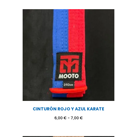
precios:
desde
6,00 €
hasta
7,00 €
CINTURÓN ROJO Y AZUL KARATE
Rango
6,00
€
-
7,00
€
de
precios:
desde