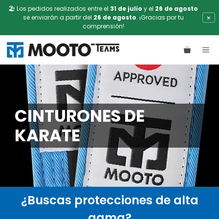
🏖️ Los pedidos realizados entre el
31 de julio
y el
26 de agosto
×
se enviarán a partir del
26 de agosto
. ¡Gracias por tu
comprensión!
Saltar
ME
al
contenido
CINTURONES DE
KARATE
¿Buscas protecciones de alta
gama?