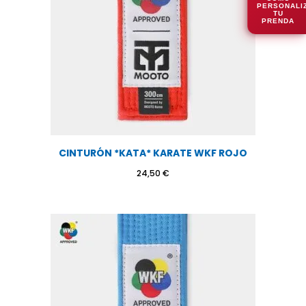
PERSONALI
TU
PRENDA
CINTURÓN *KATA* KARATE WKF ROJO
24,50
€