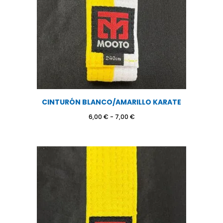
CINTURÓN BLANCO/AMARILLO KARATE
Rango
6,00
€
-
7,00
€
de
precios:
desde
6,00 €
hasta
7,00 €