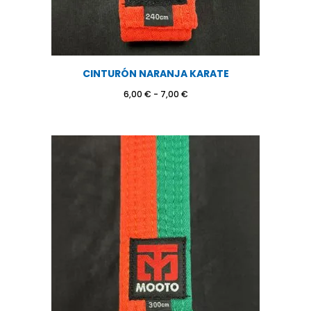
CINTURÓN NARANJA KARATE
Rango
6,00
€
-
7,00
€
de
precios:
desde
6,00 €
hasta
7,00 €