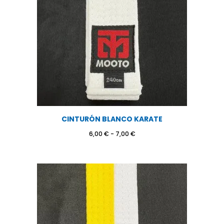
CINTURÓN BLANCO KARATE
Rango
6,00
€
-
7,00
€
de
precios:
desde
6,00 €
hasta
7,00 €