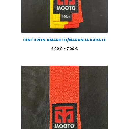
CINTURÓN AMARILLO/NARANJA KARATE
Rango
6,00
€
-
7,00
€
de
precios:
desde
6,00 €
hasta
7,00 €