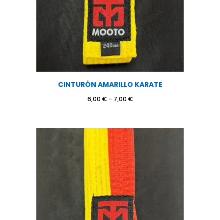
CINTURÓN AMARILLO KARATE
Rango
6,00
€
-
7,00
€
de
precios:
desde
6,00 €
hasta
7,00 €