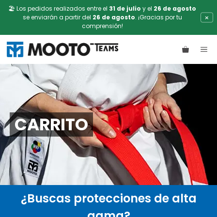
🏖️ Los pedidos realizados entre el
31 de julio
y el
26 de agosto
×
se enviarán a partir del
26 de agosto
. ¡Gracias por tu
comprensión!
Saltar
ME
al
contenido
CARRITO
¿Buscas protecciones de alta
gama?