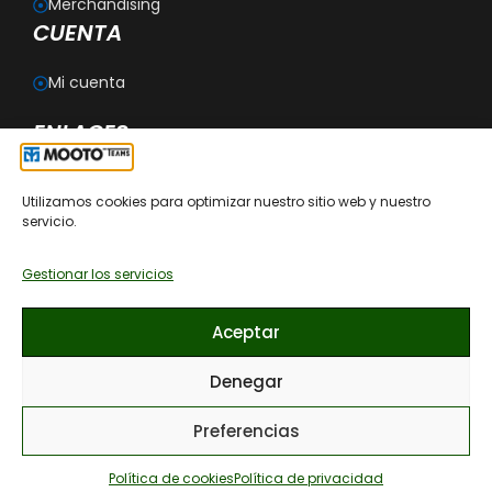
Merchandising
CUENTA
Mi cuenta
ENLACES
Blog
Utilizamos cookies para optimizar nuestro sitio web y nuestro
Personalización
servicio.
Aviso legal
Política de privacidad
Política de cookies
Gestionar los servicios
Política de devoluciones
Condiciones generales de contratación
Aceptar
Recomendaciones de cómo lavar las prendas
Denegar
Preferencias
© 2026 MOOTO ESPAÑA, todos los derechos reservados. · Diseño
web por AMDSEO
Política de cookies
Política de privacidad