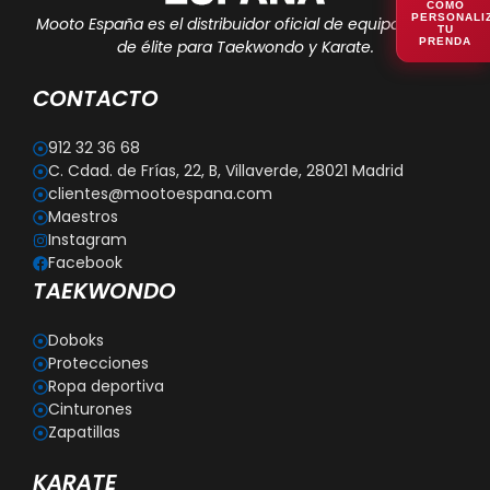
CÓMO
PERSONALI
Mooto España es el distribuidor oficial de equipamiento
TU
PRENDA
de élite para Taekwondo y Karate.
CONTACTO
912 32 36 68
C. Cdad. de Frías, 22, B, Villaverde, 28021 Madrid
clientes@mootoespana.com
Maestros
Instagram
Facebook
TAEKWONDO
Doboks
Protecciones
Ropa deportiva
Cinturones
Zapatillas
KARATE