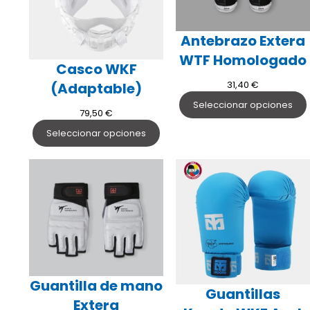
Antebrazo Extera
WTF Homologado
Casco WKF
31,40
€
(Adaptable)
Seleccionar opciones
79,50
€
Seleccionar opciones
Guantilla de mano
Guantillas
Extera