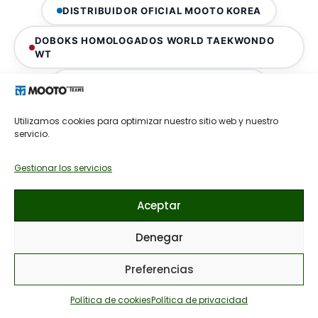
DISTRIBUIDOR OFICIAL MOOTO KOREA
DOBOKS HOMOLOGADOS WORLD TAEKWONDO
WT
KARATEGUIS HOMOLOGADOS WKF
ALMACÉN PROPIO MADRID · STOCK REAL
Utilizamos cookies para optimizar nuestro sitio web y nuestro
servicio.
TALLER BORDADO PROPIO MADRID
Gestionar los servicios
Aceptar
Denegar
Preferencias
AUTENTICIDAD GARANTIZADA
Política de cookies
Política de privacidad
Toda la equipación de Mooto España proviene