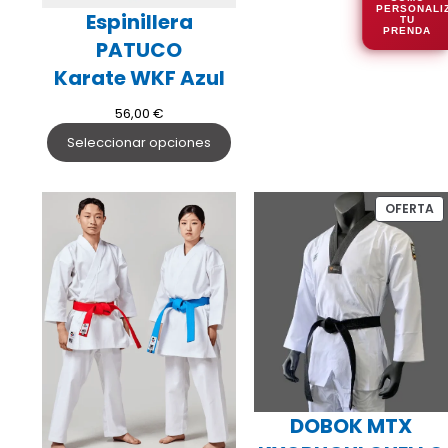
PERSONALI
Espinillera
TU
PRENDA
PATUCO
Karate WKF Azul
56,00
€
Seleccionar opciones
P
OFERTA
E
O
DOBOK MTX