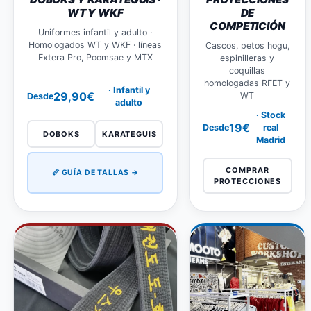
WT Y WKF
DE
COMPETICIÓN
Uniformes infantil y adulto ·
Homologados WT y WKF · líneas
Cascos, petos hogu,
Extera Pro, Poomsae y MTX
espinilleras y
coquillas
homologadas RFET y
· Infantil y
29,90€
WT
Desde
adulto
· Stock
19€
Desde
real
DOBOKS
KARATEGUIS
Madrid
COMPRAR
📏 GUÍA DE TALLAS →
PROTECCIONES