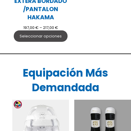
EXTERA BORDADO
/PANTALON
HAKAMA
Rango
197,00
€
–
217,00
€
de
Seleccionar opciones
precios:
desde
197,00 €
hasta
217,00 €
Equipación Más
Demandada