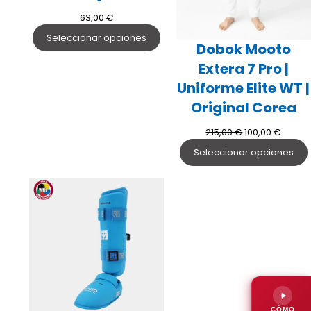
63,00
€
Seleccionar opciones
Dobok Mooto
Extera 7 Pro |
Uniforme Elite WT |
Original Corea
El
El
215,00
€
100,00
€
precio
precio
Seleccionar opciones
original
actual
era:
es:
215,00 €.
100,00 
CÓMO