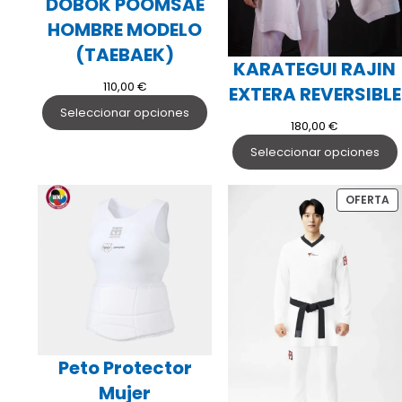
DOBOK POOMSAE
HOMBRE MODELO
(TAEBAEK)
KARATEGUI RAJIN
110,00
€
EXTERA REVERSIBLE
Seleccionar opciones
180,00
€
Seleccionar opciones
P
OFERTA
E
O
Peto Protector
Mujer