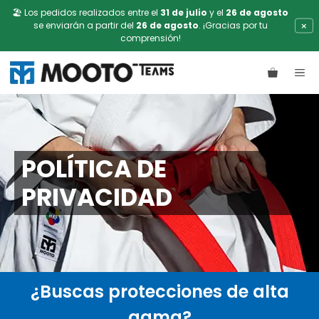
🏖️ Los pedidos realizados entre el
31 de julio
y el
26 de agosto
×
se enviarán a partir del
26 de agosto
. ¡Gracias por tu
comprensión!
Saltar
ME
al
contenido
POLÍTICA DE
PRIVACIDAD
¿Buscas protecciones de alta
gama?