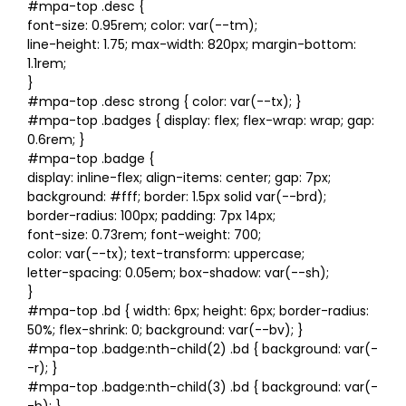
#mpa-top .desc {
font-size: 0.95rem; color: var(--tm);
line-height: 1.75; max-width: 820px; margin-bottom:
1.1rem;
}
#mpa-top .desc strong { color: var(--tx); }
#mpa-top .badges { display: flex; flex-wrap: wrap; gap:
0.6rem; }
#mpa-top .badge {
display: inline-flex; align-items: center; gap: 7px;
background: #fff; border: 1.5px solid var(--brd);
border-radius: 100px; padding: 7px 14px;
font-size: 0.73rem; font-weight: 700;
color: var(--tx); text-transform: uppercase;
letter-spacing: 0.05em; box-shadow: var(--sh);
}
#mpa-top .bd { width: 6px; height: 6px; border-radius:
50%; flex-shrink: 0; background: var(--bv); }
#mpa-top .badge:nth-child(2) .bd { background: var(-
-r); }
#mpa-top .badge:nth-child(3) .bd { background: var(-