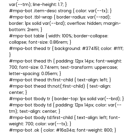
var(--tm); line-height: 1.7; }
#mpa-bot .item-desc strong { color: var(--tx); }
#mpa-bot .tbl-wrap { border-radius: var(--rad);
border: 1px solid var(--brd); overflow: hidden; margin-
bottom: 2rem; }
#mpa-bot table { width: 100%; border-collapse:
collapse; font-size: 0.86rem; }
#mpa-bot thead tr { background: #374151; color: #fff;
}
#mpa-bot thead th { padding: 12px 14px; font-weight:
700; font-size: 0.74rem; text-transform: uppercase;
letter-spacing: 0.05em; }
#mpa-bot thead th:first-child { text-align: left; }
#mpa-bot thead th:not(:first-child) { text-align:
center; }
#mpa-bot tbody tr { border-top: 1px solid var(--brd); }
#mpa-bot tbody td { padding: 12px 14px; color: var(--
tm); text-align: center; }
#mpa-bot tbody td:first-child { text-align: left; font-
weight: 700; color: var(--tx); }
#mpa-bot .ok { color: #16a34a; font-weight: 800; }