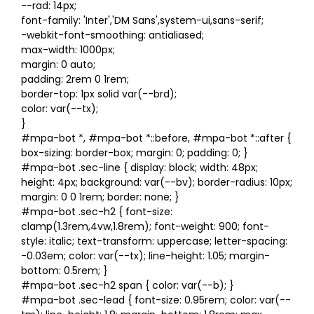
--rad: 14px;
font-family: 'Inter','DM Sans',system-ui,sans-serif;
-webkit-font-smoothing: antialiased;
max-width: 1000px;
margin: 0 auto;
padding: 2rem 0 1rem;
border-top: 1px solid var(--brd);
color: var(--tx);
}
#mpa-bot *, #mpa-bot *::before, #mpa-bot *::after {
box-sizing: border-box; margin: 0; padding: 0; }
#mpa-bot .sec-line { display: block; width: 48px;
height: 4px; background: var(--bv); border-radius: 10px;
margin: 0 0 1rem; border: none; }
#mpa-bot .sec-h2 { font-size:
clamp(1.3rem,4vw,1.8rem); font-weight: 900; font-
style: italic; text-transform: uppercase; letter-spacing:
-0.03em; color: var(--tx); line-height: 1.05; margin-
bottom: 0.5rem; }
#mpa-bot .sec-h2 span { color: var(--b); }
#mpa-bot .sec-lead { font-size: 0.95rem; color: var(--