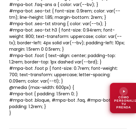
#mpa-bot .faq-ans a { color: var(--bv); }
#mpa-bot .seo-txt { font-size: 0.9rem; color: var(--
tm); line-height: 1.85; margin-bottom: 2rem; }
#mpa-bot .seo-txt strong { color: var(--tx); }
#mpa-bot .seo-txt h3 { font-size: 0.94rem; font-
weight: 800; text-transform: uppercase; color: var(--
tx); border-left: 4px solid var(--bv); padding-left: 10px;
margin: 1.5rem 0 0.5rem; }
#mpa-bot .foot { text-align: center; padding-top:
1.2rem; border-top: 1px dashed var(--brd); }
#mpa-bot .foot p { font-size: 0.7rem; font-weight:
700; text-transform: uppercase; letter-spacing:
0.09em; color: var(--tl); }
@media (max-width: 600px) {
#mpa-bot { padding: 1.5rem 0; }
CÓMO
#mpa-bot .bloque, #mpa-bot .faq, #mpa-bot .cta {
PERSONALI
TU
padding: 1.2rem; }
PRENDA
}