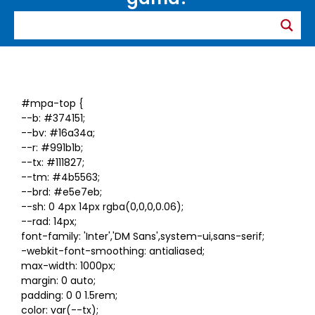
#mpa-top {
--b: #374151;
--bv: #16a34a;
--r: #991b1b;
--tx: #111827;
--tm: #4b5563;
--brd: #e5e7eb;
--sh: 0 4px 14px rgba(0,0,0,0.06);
--rad: 14px;
font-family: 'Inter','DM Sans',system-ui,sans-serif;
-webkit-font-smoothing: antialiased;
max-width: 1000px;
margin: 0 auto;
padding: 0 0 1.5rem;
color: var(--tx);