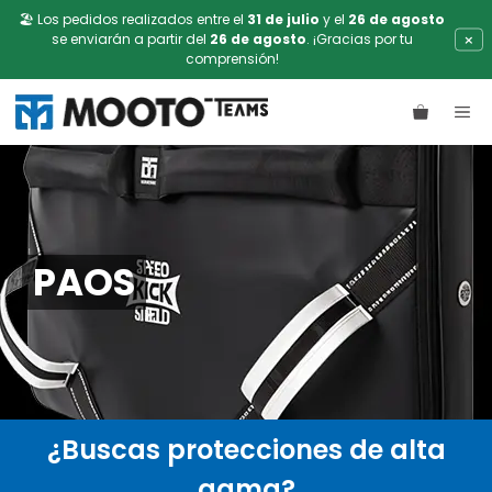
🏖️ Los pedidos realizados entre el
31 de julio
y el
26 de agosto
×
se enviarán a partir del
26 de agosto
. ¡Gracias por tu
comprensión!
Saltar
ME
al
contenido
PAOS
¿Buscas protecciones de alta
gama?