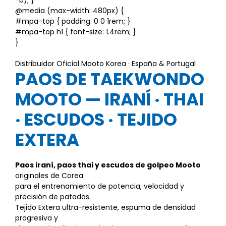
-b); }
@media (max-width: 480px) {
#mpa-top { padding: 0 0 1rem; }
#mpa-top h1 { font-size: 1.4rem; }
}
Distribuidor Oficial Mooto Korea · España & Portugal
PAOS DE TAEKWONDO
MOOTO —
IRANÍ · THAI
· ESCUDOS · TEJIDO
EXTERA
Paos iraní, paos thai y escudos de golpeo Mooto
originales de Corea
para el entrenamiento de potencia, velocidad y
precisión de patadas.
Tejido Extera ultra-resistente, espuma de densidad
progresiva y