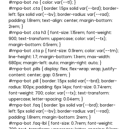
#mpa-bot .no { color: var(--tl); }
#mpa-bot .cta { border: 1.5px solid var(--brd); border-
left: 5px solid var(--bv); border-radius: var(--rad);
padding: 1.8rem; text-align: center; margin-bottom:
2rem; }
#mpa-bot .cta h3 { font-size: 1.15rem; font-weight:
900; text-transform: uppercase; color: var(--tx);
margin-bottom: 0.5rem; }
#mpa-bot .cta p { font-size: 0.9rem; color: var(--tm);
line-height: 1.7; margin-bottom: 1.1rem; max-width:
680px; margin-left: auto; margin-right: auto; }
#mpa-bot .pills { display: flex; flex-wrap: wrap; justify-
content: center; gap: 0.5rem; }
#mpa-bot .pill { border: 1.5px solid var(--brd); border-
radius: 100px; padding: 6px 14px; font-size: 0.74rem;
font-weight: 700; color: var(--tx); text-transform:
uppercase; letter-spacing: 0.04em; }
#mpa-bot .faq { border: 1px solid var(--brd); border-
left: 5px solid var(--bv); border-radius: var(--rad);
padding: 1.8rem; margin-bottom: 2rem; }
#mpa-bot .faq-lbl { font-size: 0.7rem; font-weight: