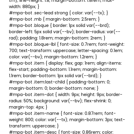
tm); line-height: 1.8; margin-bottom: 1.8rem; max-
width: 880px; }
#mpa-bot .sec-lead strong { color: var(--tx); }
#mpa-bot .mb { margin-bottom: 2.5rem; }
#mpa-bot .bloque { border: 1px solid var(--brd);
border-left: 5px solid var(--bv); border-radius: var(--
rad); padding: 1.8rem; margin-bottom: 2rem; }
#mpa-bot .bloque-lbl { font-size: 0.7rem; font-weight:
700; text-transform: uppercase; letter-spacing: 0.1em;
color: var(--bv); margin-bottom: 1.2rem; }
#mpa-bot .item { display: flex; gap: 1rem; align-items:
flex-start; padding-bottom: 1.1rem; margin-bottom:
1.1rem; border-bottom: 1px solid var(--brd); }
#mpa-bot .item:last-child { padding-bottom: 0;
margin-bottom: 0; border-bottom: none; }
#mpa-bot .item-dot { width: 9px; height: 9px; border-
radius: 50%; background: var(--bv); flex-shrink: 0;
margin-top: 4px; }
#mpa-bot .item-name { font-size: 0.87rem; font-
weight: 800; color: var(--tx); margin-bottom: 3px; text-
transform: uppercase; }
#mpa-bot .item-desc { font-size: 0.86rem; color: