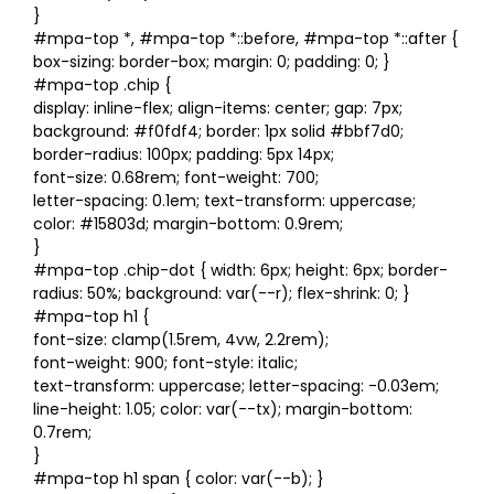
}
#mpa-top *, #mpa-top *::before, #mpa-top *::after {
box-sizing: border-box; margin: 0; padding: 0; }
#mpa-top .chip {
display: inline-flex; align-items: center; gap: 7px;
background: #f0fdf4; border: 1px solid #bbf7d0;
border-radius: 100px; padding: 5px 14px;
font-size: 0.68rem; font-weight: 700;
letter-spacing: 0.1em; text-transform: uppercase;
color: #15803d; margin-bottom: 0.9rem;
}
#mpa-top .chip-dot { width: 6px; height: 6px; border-
radius: 50%; background: var(--r); flex-shrink: 0; }
#mpa-top h1 {
font-size: clamp(1.5rem, 4vw, 2.2rem);
font-weight: 900; font-style: italic;
text-transform: uppercase; letter-spacing: -0.03em;
line-height: 1.05; color: var(--tx); margin-bottom:
0.7rem;
}
#mpa-top h1 span { color: var(--b); }