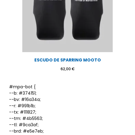
ESCUDO DE SPARRING MOOTO
62,00
€
#mpa-bot {
--b: #374151;
--bv: #16a34a;
--r: #991b1b;
--tx: #111827;
--tm: #4b5563;
--tl: #9ca3af;
--brd: #e5e7eb;