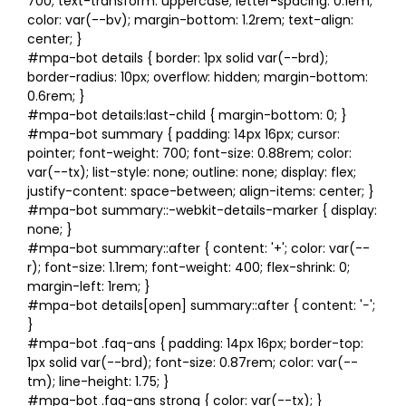
700; text-transform: uppercase; letter-spacing: 0.1em;
color: var(--bv); margin-bottom: 1.2rem; text-align:
center; }
#mpa-bot details { border: 1px solid var(--brd);
border-radius: 10px; overflow: hidden; margin-bottom:
0.6rem; }
#mpa-bot details:last-child { margin-bottom: 0; }
#mpa-bot summary { padding: 14px 16px; cursor:
pointer; font-weight: 700; font-size: 0.88rem; color:
var(--tx); list-style: none; outline: none; display: flex;
justify-content: space-between; align-items: center; }
#mpa-bot summary::-webkit-details-marker { display:
none; }
#mpa-bot summary::after { content: '+'; color: var(--
r); font-size: 1.1rem; font-weight: 400; flex-shrink: 0;
margin-left: 1rem; }
#mpa-bot details[open] summary::after { content: '−';
}
#mpa-bot .faq-ans { padding: 14px 16px; border-top:
1px solid var(--brd); font-size: 0.87rem; color: var(--
tm); line-height: 1.75; }
#mpa-bot .faq-ans strong { color: var(--tx); }