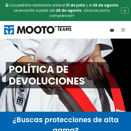
🏖️ Los pedidos realizados entre el
31 de julio
y el
26 de agosto
×
se enviarán a partir del
26 de agosto
. ¡Gracias por tu
comprensión!
Saltar
ME
al
contenido
POLÍTICA DE
DEVOLUCIONES
¿Buscas protecciones de alta
gama?