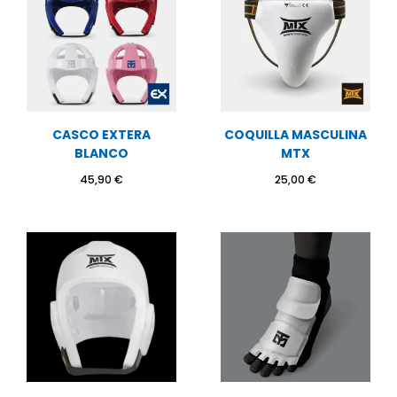
CASCO EXTERA
COQUILLA MASCULINA
BLANCO
MTX
45,90
€
25,00
€