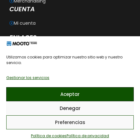
Merchandising
CUENTA
Mi cuenta
ENLACES
Blog
Utilizamos cookies para optimizar nuestro sitio web y nuestro
Personalización
servicio.
Aviso legal
Política de privacidad
Política de cookies
Gestionar los servicios
Política de devoluciones
Condiciones generales de contratación
Aceptar
Recomendaciones de cómo lavar las prendas
Denegar
Preferencias
41,50
€
© 2026 MOOTO ESPAÑA, todos los derechos reservados. · Diseño
web por AMDSEO
Política de cookies
Política de privacidad