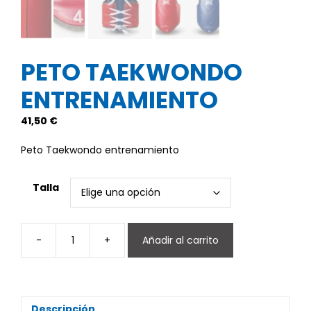
PETO TAEKWONDO
ENTRENAMIENTO
41,50
€
Peto Taekwondo entrenamiento
Talla
-
+
Añadir al carrito
Peto
Taekwondo
entrenamiento
cantidad
Descripción