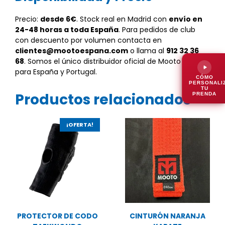
Precio:
desde 6€
. Stock real en Madrid con
envío en
24-48 horas a toda España
. Para pedidos de club
con descuento por volumen contacta en
clientes@mootoespana.com
o llama al
912 32 36
68
. Somos el único distribuidor oficial de Mooto Korea
para España y Portugal.
CÓMO
PERSONALI
TU
Productos relacionados
PRENDA
¡OFERTA!
PROTECTOR DE CODO
CINTURÓN NARANJA