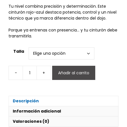
de
precios:
Tu nivel combina precisión y determinación. Este
desde
cinturón rojo-azul destaca potencia, control y un nivel
6,00 €
técnico que ya marca diferencia dentro del dojo.
hasta
7,00 €
Porque ya entrenas con presencia… y tu cinturón debe
transmitirla.
Talla
-
+
Añadir al carrito
Cinturón
rojo
y
azul
karate
Descripción
cantidad
Información adicional
Valoraciones (0)