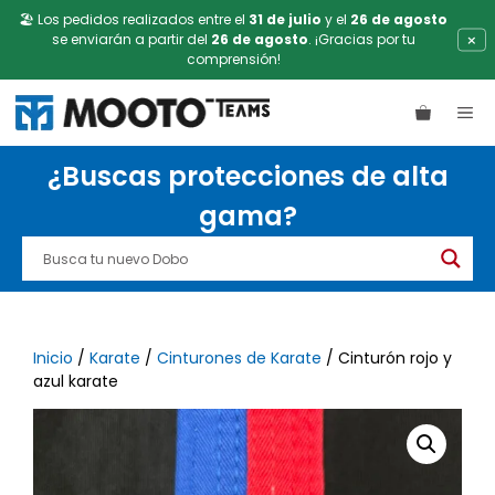
🏖️ Los pedidos realizados entre el
31 de julio
y el
26 de agosto
×
se enviarán a partir del
26 de agosto
. ¡Gracias por tu
comprensión!
Saltar
ME
al
contenido
¿Buscas protecciones de alta
gama?
Inicio
/
Karate
/
Cinturones de Karate
/ Cinturón rojo y
azul karate