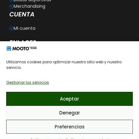
Merchandising
CUENTA
Mi cuenta
ENLACES
Blog
Utilizamos cookies para optimizar nuestro sitio web y nuestro
Personalización
servicio.
Aviso legal
Política de privacidad
Política de cookies
Gestionar los servicios
Política de devoluciones
Condiciones generales de contratación
Aceptar
Recomendaciones de cómo lavar las prendas
Denegar
Preferencias
113,00
€
© 2026 MOOTO ESPAÑA, todos los derechos reservados. · Diseño
web por AMDSEO