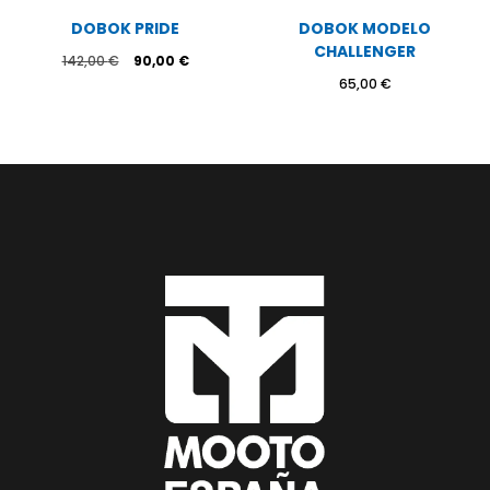
DOBOK PRIDE
DOBOK MODELO
CHALLENGER
El
El
142,00
€
90,00
€
precio
precio
65,00
€
original
actual
era:
es:
142,00 €.
90,00 €.