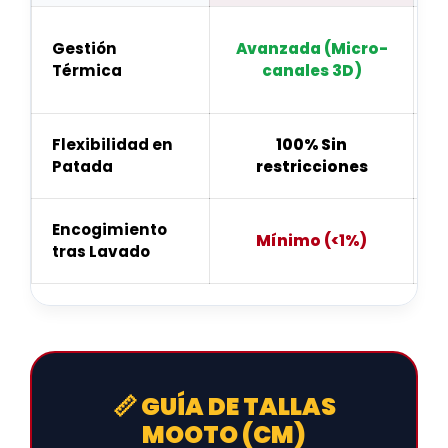
Gestión
Avanzada (Micro-
Térmica
canales 3D)
Flexibilidad en
100% Sin
T
Patada
restricciones
Encogimiento
Mínimo (<1%)
tras Lavado
📏 GUÍA DE TALLAS
MOOTO (CM)