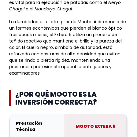
es vital para la ejecución de patadas como el
Neryo
Chagui
o el
Mondolyo Chagui
.
La durabilidad es el otro pilar de Mooto. A diferencia de
uniformes económicos que pierden el blanco óptico
tras pocos meses, el Extera 6 utiliza un proceso de
teñido reactivo que mantiene el brillo y la pureza del
color. El cuello negro, símbolo de autoridad, está
reforzado con costuras de alta densidad que evitan
que se rinda o pierda rigidez, manteniendo una
prestancia profesional impecable ante jueces y
examinadores.
¿POR QUÉ MOOTO ES LA
INVERSIÓN CORRECTA?
Prestación
MOOTO EXTERA 6
Técnica
C