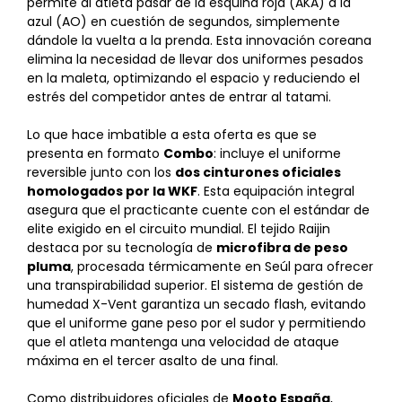
permite al atleta pasar de la esquina roja (AKA) a la
azul (AO) en cuestión de segundos, simplemente
dándole la vuelta a la prenda. Esta innovación coreana
elimina la necesidad de llevar dos uniformes pesados
en la maleta, optimizando el espacio y reduciendo el
estrés del competidor antes de entrar al tatami.
Lo que hace imbatible a esta oferta es que se
presenta en formato
Combo
: incluye el uniforme
reversible junto con los
dos cinturones oficiales
homologados por la WKF
. Esta equipación integral
asegura que el practicante cuente con el estándar de
elite exigido en el circuito mundial. El tejido Raijin
destaca por su tecnología de
microfibra de peso
pluma
, procesada térmicamente en Seúl para ofrecer
una transpirabilidad superior. El sistema de gestión de
humedad X-Vent garantiza un secado flash, evitando
que el uniforme gane peso por el sudor y permitiendo
que el atleta mantenga una velocidad de ataque
máxima en el tercer asalto de una final.
Como distribuidores oficiales de
Mooto España
,