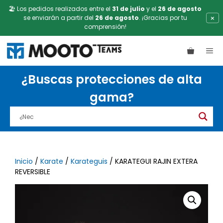
🏖️ Los pedidos realizados entre el
31 de julio
y el
26 de agosto
×
se enviarán a partir del
26 de agosto
. ¡Gracias por tu
comprensión!
Saltar
ME
al
contenido
¿Buscas protecciones de alta
gama?
Inicio
/
Karate
/
Karateguis
/ KARATEGUI RAJIN EXTERA
REVERSIBLE