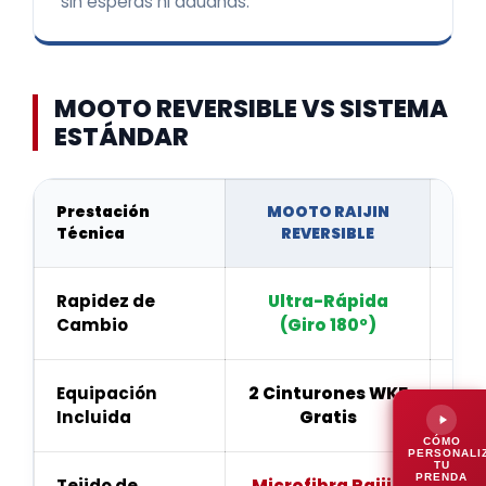
sin esperas ni aduanas.
MOOTO REVERSIBLE VS SISTEMA
ESTÁNDAR
Prestación
MOOTO RAIJIN
USA
Técnica
REVERSIBLE
Rapidez de
Ultra-Rápida
L
Cambio
(Giro 180º)
Equipación
2 Cinturones WKF
C
Incluida
Gratis
CÓMO
PERSONALI
TU
PRENDA
Tejido de
Microfibra Raijin
Algo