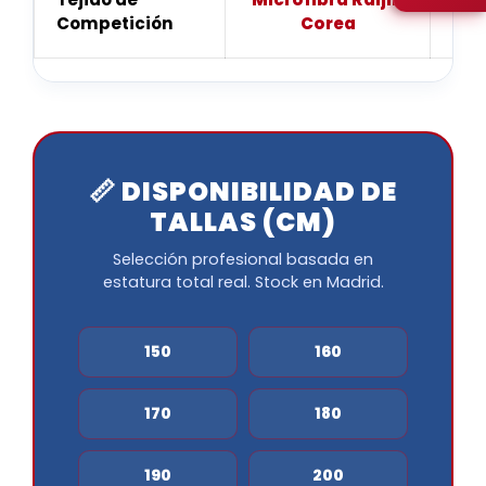
Competición
Corea
📏 DISPONIBILIDAD DE
TALLAS (CM)
Selección profesional basada en
estatura total real. Stock en Madrid.
150
160
170
180
190
200