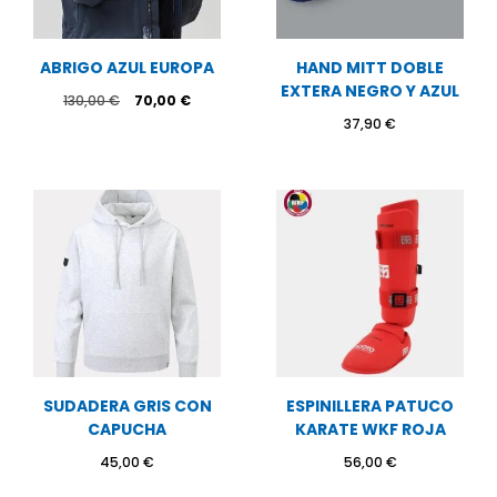
ABRIGO AZUL EUROPA
HAND MITT DOBLE
EXTERA NEGRO Y AZUL
El
El
130,00
€
70,00
€
precio
precio
37,90
€
original
actual
era:
es:
130,00 €.
70,00 €.
SUDADERA GRIS CON
ESPINILLERA PATUCO
CAPUCHA
KARATE WKF ROJA
45,00
€
56,00
€