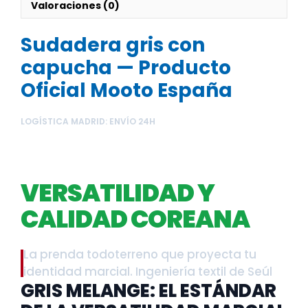
Valoraciones (0)
Sudadera gris con
capucha — Producto
Oficial Mooto España
LOGÍSTICA MADRID: ENVÍO 24H
SUDADERA GRIS CON
CAPUCHA –
VERSATILIDAD Y
CALIDAD COREANA
La prenda todoterreno que proyecta tu
identidad marcial. Ingeniería textil de Seúl
GRIS MELANGE: EL ESTÁNDAR