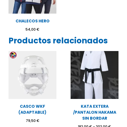
CHALECOS HERO
54,00
€
Productos relacionados
CASCO WKF
KATA EXTERA
(ADAPTABLE)
/PANTALON HAKAMA
SIN BORDAR
79,50
€
Rango
182,00
€
-
202,00
€