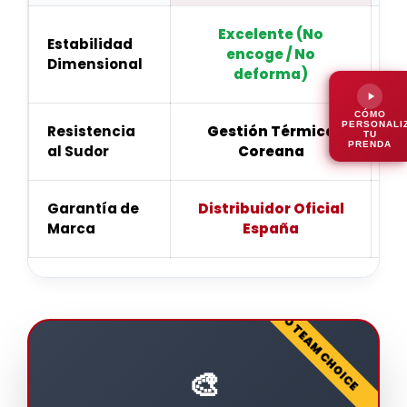
Excelente (No
Estabilidad
Ba
encoge / No
Dimensional
deforma)
CÓMO
PERSONALI
Resistencia
Gestión Térmica
TU
PRENDA
al Sudor
Coreana
Garantía de
Distribuidor Oficial
Marca
España
PRO TEAM CHOICE
🎨