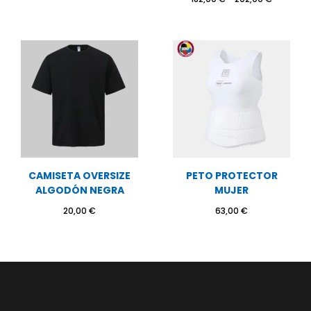
de
precios:
desde
182,00 €
hasta
202,00 €
CAMISETA OVERSIZE
PETO PROTECTOR
ALGODÓN NEGRA
MUJER
20,00
€
63,00
€