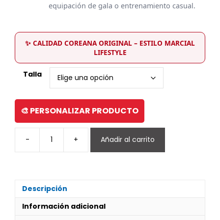
equipación de gala o entrenamiento casual.
✨ CALIDAD COREANA ORIGINAL – ESTILO MARCIAL
LIFESTYLE
Talla
🎨 PERSONALIZAR PRODUCTO
-
+
Añadir al carrito
Sudadera
gris
con
capucha
cantidad
Descripción
Información adicional