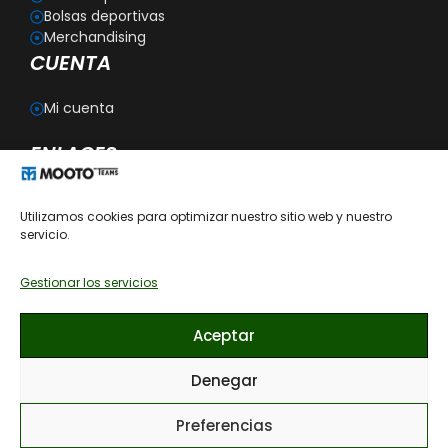
Bolsas deportivas
Merchandising
CUENTA
Mi cuenta
ENLACES
Blog
Utilizamos cookies para optimizar nuestro sitio web y nuestro
Personalización
servicio.
Aviso legal
Política de privacidad
Política de cookies
Gestionar los servicios
Política de devoluciones
Condiciones generales de contratación
Aceptar
Recomendaciones de cómo lavar las prendas
Denegar
Preferencias
© 2026 MOOTO ESPAÑA, todos los derechos reservados. · Diseño