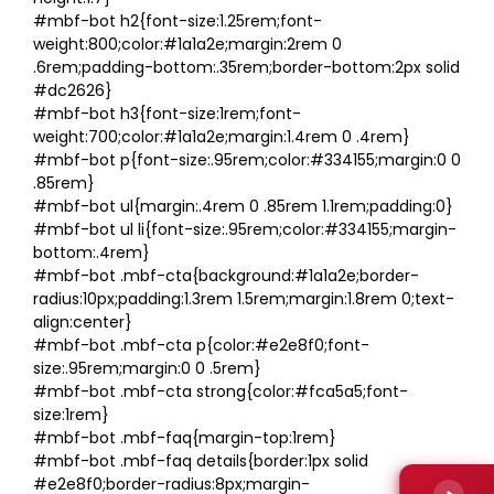
#mbf-bot h2{font-size:1.25rem;font-
weight:800;color:#1a1a2e;margin:2rem 0
.6rem;padding-bottom:.35rem;border-bottom:2px solid
#dc2626}
#mbf-bot h3{font-size:1rem;font-
weight:700;color:#1a1a2e;margin:1.4rem 0 .4rem}
#mbf-bot p{font-size:.95rem;color:#334155;margin:0 0
.85rem}
#mbf-bot ul{margin:.4rem 0 .85rem 1.1rem;padding:0}
#mbf-bot ul li{font-size:.95rem;color:#334155;margin-
bottom:.4rem}
#mbf-bot .mbf-cta{background:#1a1a2e;border-
radius:10px;padding:1.3rem 1.5rem;margin:1.8rem 0;text-
align:center}
#mbf-bot .mbf-cta p{color:#e2e8f0;font-
size:.95rem;margin:0 0 .5rem}
#mbf-bot .mbf-cta strong{color:#fca5a5;font-
size:1rem}
#mbf-bot .mbf-faq{margin-top:1rem}
#mbf-bot .mbf-faq details{border:1px solid
#e2e8f0;border-radius:8px;margin-