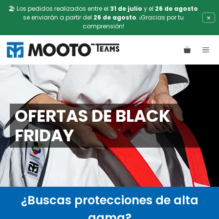
🏖️ Los pedidos realizados entre el
31 de julio
y el
26 de agosto
×
se enviarán a partir del
26 de agosto
. ¡Gracias por tu
comprensión!
Saltar
ME
al
contenido
OFERTAS DE BLACK
FRIDAY
¿Buscas protecciones de alta
gama?