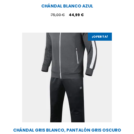
CHÁNDAL BLANCO AZUL
El
El
75,00
€
44,99
€
precio
precio
original
actual
era:
es:
75,00 €.
44,99 €.
¡OFERTA!
CHÁNDAL GRIS BLANCO, PANTALÓN GRIS OSCURO