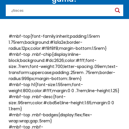
#mbf-top{font-family:inherit;padding:1.5rem
1.75rem;background:#1a1a2e;border-
radius:12px;color:#f8f8f8;margin-bottom:1.5rem}
#mbf-top .mbf-chip{display:inline-
block;background:#dc2626;color:#fff;font-
size:.7rem;font-weight:700;letter-spacing:.09em;text-
transform:uppercase;padding:.25rem .75rem;border-
radius:999px;margin-bottom:.9rem}
#mbf-top h1{font-size:1.55rem;font-
weight:800;color:#fff;margin:0 0 .7rem;line-height:1.25}
#mbf-top .mbf-desc{font-
size:.96rem;color:#cbd5e1;line-height:1.65;margin:0 0
1.1rem}
#mbf-top .mbf-badges{display:flex;flex-
wrap:wrap;gap:.5rem}
#mbf-top .mbf-