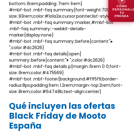
bottom:.6rem;padding:.7rem 1rem}
CÓMO
#mbf-bot .mbf-faq summary{font-weight:700;font-
PERSONALI
TU
size:.93rem;color:#1a1a2e;cursor:pointer;list-style:none}
PRENDA
#mbf-bot .mbf-faq summary::marker,#mbf-bot
.mbf-faq summary::-webkit-details-
marker{display:none}
#mbf-bot .mbf-faq summary::before{content:"▸
";color:#dc2626}
#mbf-bot .mbf-faq details[open]
summary::before{content:"▾ ";color:#dc2626}
#mbf-bot .mbf-faq details p{margin:.6rem 0 0;font-
size:.9rem;color:#475569}
#mbf-bot .mbf-footer{background:#f1f5f9;border-
radius:8px;padding:1rem 1.2rem;margin-top:2rem;font-
size:.8rem;color:#64748b;text-align:center}
Qué incluyen las ofertas
Black Friday de Mooto
España