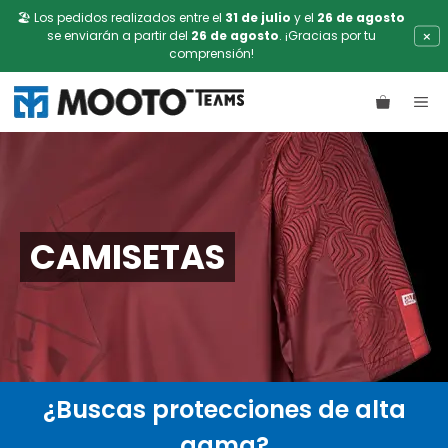
🏖️ Los pedidos realizados entre el
31 de julio
y el
26 de agosto
×
se enviarán a partir del
26 de agosto
. ¡Gracias por tu
comprensión!
Saltar
ME
al
contenido
CAMISETAS
¿Buscas protecciones de alta
gama?