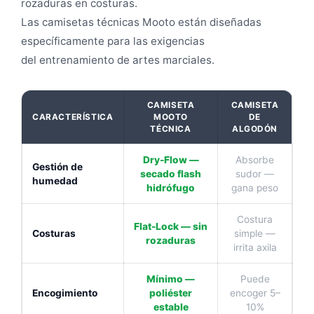
rozaduras en costuras.
Las camisetas técnicas Mooto están diseñadas
específicamente para las exigencias
del entrenamiento de artes marciales.
CAMISETA
CAMISETA
CARACTERÍSTICA
MOOTO
DE
TÉCNICA
ALGODÓN
Dry-Flow —
Absorbe
Gestión de
secado flash
sudor —
humedad
hidrófugo
gana peso
Costura
Flat-Lock — sin
Costuras
simple —
rozaduras
irrita axila
Mínimo —
Puede
Encogimiento
poliéster
encoger 5–
estable
10%