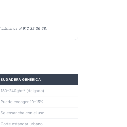
s? Llámanos al 912 32 36 68.
SUDADERA GENÉRICA
180–240g/m² (delgada)
Puede encoger 10–15%
Se ensancha con el uso
Corte estándar urbano