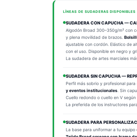
LÍNEAS DE SUDADERAS DISPONIBLE
SUDADERA CON CAPUCHA — CAL
Algodón Broad 300–350g/m² con co
y plena movilidad de brazos.
Bolsil
ajustable con cordón. Elástico de a
con el uso. Disponible en negro y gr
La sudadera de artes marciales más
SUDADERA SIN CAPUCHA — REP
Perfil más sobrio y profesional para
y eventos institucionales
. Sin cap
Cuello redondo o cuello en V según
La preferida de los instructores par
SUDADERA PARA PERSONALIZAC
La base para uniformar a tu equipo 
Tejido Broad coreano con trama d