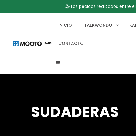
🏖️ Los pedidos realizados entre e
Saltar
al
INICIO
TAEKWONDO
KA
contenido
CONTACTO
SUDADERAS