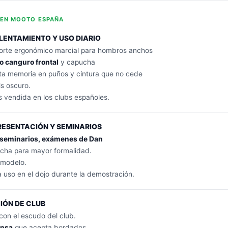
S EN MOOTO ESPAÑA
ENTAMIENTO Y USO DIARIO
rte ergonómico marcial para hombros anchos
lo canguro frontal
y capucha
lta memoria en puños y cintura que no cede
is oscuro.
 vendida en los clubs españoles.
RESENTACIÓN Y SEMINARIOS
seminarios, exámenes de Dan
ucha para mayor formalidad.
 modelo.
a uso en el dojo durante la demostración.
IÓN DE CLUB
con el escudo del club.
ensa
que acepta bordados