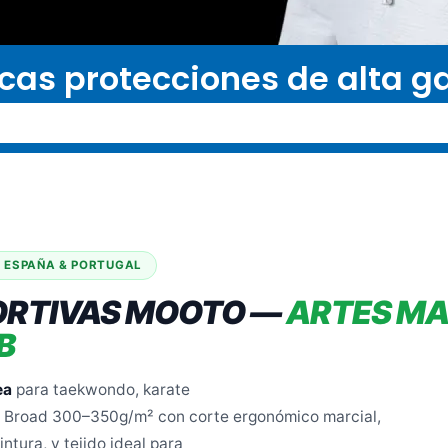
cas protecciones de alta 
· ESPAÑA & PORTUGAL
ORTIVAS MOOTO —
ARTES MA
B
ea
para taekwondo, karate
ón Broad 300–350g/m² con corte ergonómico marcial,
ntura, y tejido ideal para