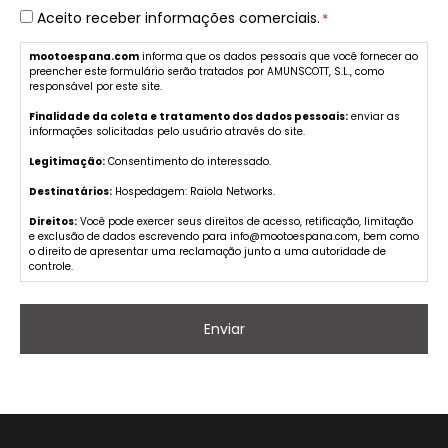
Consentimiento
Aceito receber informações comerciais.
*
*
mootoespana.com
informa que os dados pessoais que você fornecer ao
preencher este formulário serão tratados por AMUNSCOTT, S.L., como
responsável por este site.
Finalidade da coleta e tratamento dos dados pessoais:
enviar as
informações solicitadas pelo usuário através do site.
Legitimação:
Consentimento do interessado.
Destinatários:
Hospedagem: Raiola Networks.
Direitos:
Você pode exercer seus direitos de acesso, retificação, limitação
e exclusão de dados escrevendo para info@mootoespana.com, bem como
o direito de apresentar uma reclamação junto a uma autoridade de
controle.
O fato de não fornecer os dados pessoais marcados como obrigatórios no
formulário poderá resultar na impossibilidade de atender à sua
solicitação.
Informação adicional:
Você pode consultar informações adicionais e
detalhadas sobre Proteção de Dados na página de política de
privacidade.