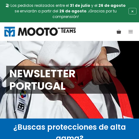
🏖️ Los pedidos realizados entre el
31 de julio
y el
26 de agosto
×
se enviarán a partir del
26 de agosto
. ¡Gracias por tu
comprensión!
Saltar
ME
al
contenido
NEWSLETTER
PORTUGAL
¿Buscas protecciones de alta
gama?