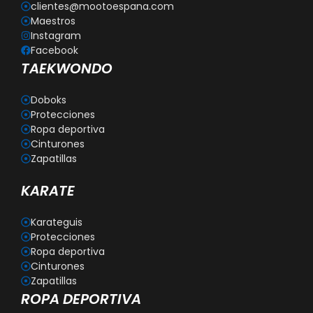
clientes@mootoespana.com
Maestros
Instagram
Facebook
TAEKWONDO
Doboks
Protecciones
Ropa deportiva
Cinturones
Zapatillas
KARATE
Karateguis
Protecciones
Ropa deportiva
Cinturones
Zapatillas
ROPA DEPORTIVA