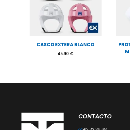
CASCO EXTERA BLANCO
PRO
M
45,90
€
CONTACTO
912 32 36 68