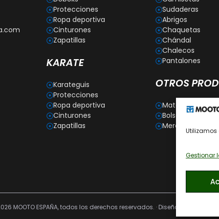
Protecciones
Sudaderas
Ropa deportiva
Abrigos
a.com
Cinturones
Chaquetas
Zapatillas
Chándal
Chalecos
KARATE
Pantalones
OTROS PRO
Karateguis
Protecciones
Ropa deportiva
Material para e
Cinturones
Bolsas deportiva
Zapatillas
Merchandising
Utilizamos 
Gestionar l
Ac
026 MOOTO ESPAÑA, todos los derechos reservados. · Diseño web por AM