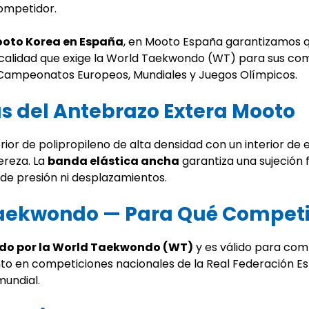
competidor.
Mooto Korea en España
, en Mooto España garantizamos q
 calidad que exige la World Taekwondo (WT) para sus comp
os Campeonatos Europeos, Mundiales y Juegos Olímpicos.
as del Antebrazo Extera Mooto
ior de polipropileno de alta densidad con un interior d
ereza. La
banda elástica ancha
garantiza una sujeción 
 de presión ni desplazamientos.
ekwondo — Para Qué Competic
o por la World Taekwondo (WT)
y es válido para comp
, tanto en competiciones nacionales de la Real Federaci
mundial.