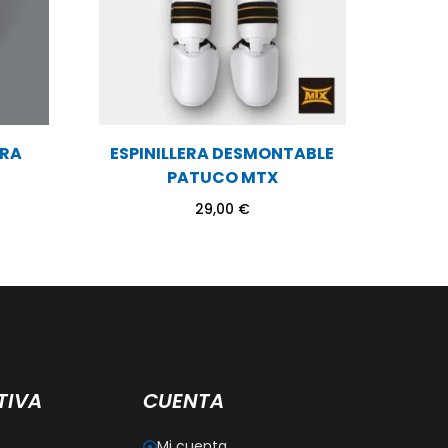
ERA
ESPINILLERA DESMONTABLE
PATUCO MTX
29,00
€
TIVA
CUENTA
Mi cuenta