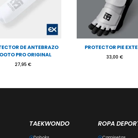
TECTOR DE ANTEBRAZO
PROTECTOR PIE EXT
OOTO PRO ORIGINAL
33,00
€
27,95
€
TAEKWONDO
ROPA DEPOR
Doboks
Camisetas