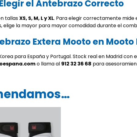
legir el Antebrazo Correcto
n tallas
XS, S, M, L y XL
. Para elegir correctamente mide 
as, elige la mayor para mayor comodidad durante el comb
tebrazo Extera Mooto en Mooto
o Korea para España y Portugal. Stock real en Madrid con 
toespana.com
o llama al
912 32 36 68
para asesoramient
omendamos…