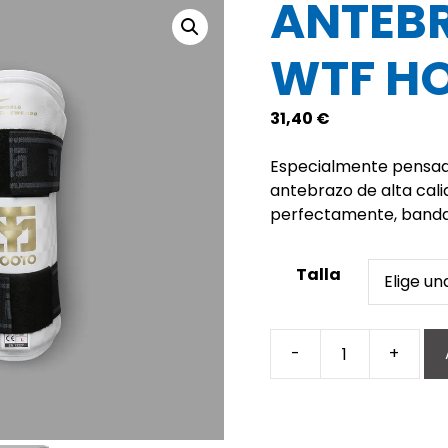
ANTEB
WTF H
31,40
€
Especialmente pensad
antebrazo de alta cal
perfectamente, banda 
Talla
-
+
Antebrazo
Extera
WTF
Homologado