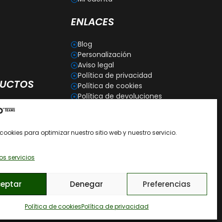
ENLACES
Blog
Personalización
Aviso legal
Política de privacidad
DUCTOS
Política de cookies
Política de devoluciones
ntrenamiento
Condiciones generales de
s
contratación
Recomendaciones de cómo
cookies para optimizar nuestro sitio web y nuestro servicio.
lavar las prendas
os servicios
eptar
Denegar
Preferencias
Política de cookies
Política de privacidad
DSEO