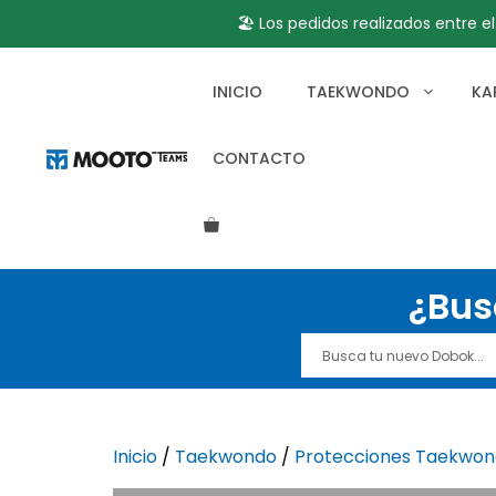
🏖️ Los pedidos realizados entre e
Saltar
al
INICIO
TAEKWONDO
KA
contenido
CONTACTO
¿Bus
Inicio
/
Taekwondo
/
Protecciones Taekwo