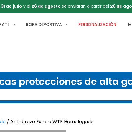
l
31 de julio
y el
26 de agosto
se enviarán a partir del
26 de ago
RATE
ROPA DEPORTIVA
PERSONALIZACIÓN
M
cas protecciones de alta 
ndo
/ Antebrazo Extera WTF Homologado