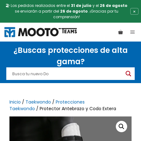
🏖️ Los pedidos realizados entre el
31 de julio
y el
26 de agosto
×
se enviarán a partir del
26 de agosto
. ¡Gracias por tu
comprensión!
Saltar
ME
al
contenido
¿Buscas protecciones de alta
gama?
Inicio
/
Taekwondo
/
Protecciones
Taekwondo
/ Protector Antebrazo y Codo Extera