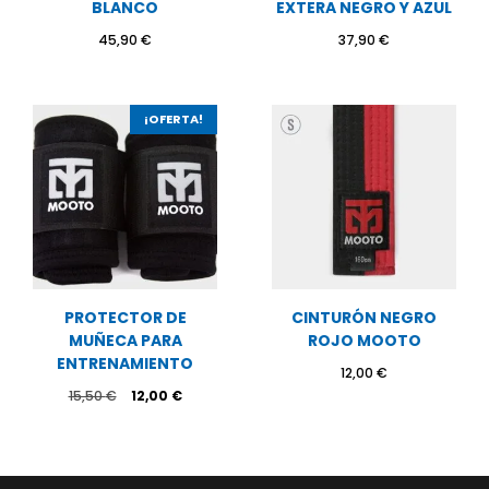
BLANCO
EXTERA NEGRO Y AZUL
45,90
€
37,90
€
¡OFERTA!
PROTECTOR DE
CINTURÓN NEGRO
MUÑECA PARA
ROJO MOOTO
ENTRENAMIENTO
12,00
€
El
El
15,50
€
12,00
€
precio
precio
original
actual
era:
es:
15,50 €.
12,00 €.