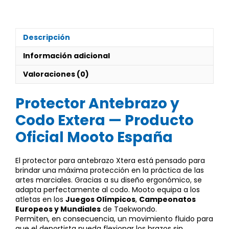
Antebrazo
y
Codo
Extera
Descripción
cantidad
Información adicional
Valoraciones (0)
Protector Antebrazo y
Codo Extera — Producto
Oficial Mooto España
El protector para antebrazo Xtera está pensado para
brindar una máxima protección en la práctica de las
artes marciales. Gracias a su diseño ergonómico, se
adapta perfectamente al codo. Mooto equipa a los
atletas en los
Juegos Olímpicos
,
Campeonatos
Europeos y Mundiales
de Taekwondo.
Permiten, en consecuencia, un movimiento fluido para
que el deportista pueda flexionar los brazos sin