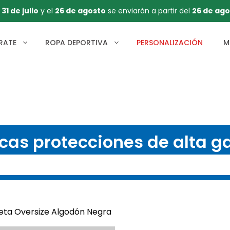
l
31 de julio
y el
26 de agosto
se enviarán a partir del
26 de ago
RATE
ROPA DEPORTIVA
PERSONALIZACIÓN
M
cas protecciones de alta 
eta Oversize Algodón Negra