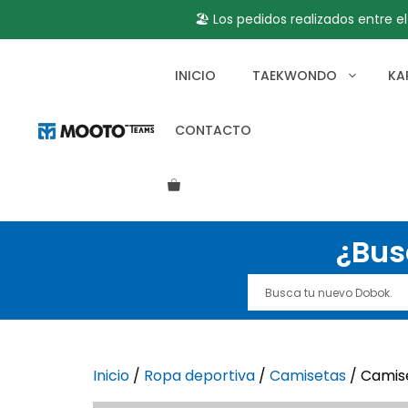
🏖️ Los pedidos realizados entre e
Saltar
al
INICIO
TAEKWONDO
KA
contenido
CONTACTO
¿Bus
Inicio
/
Ropa deportiva
/
Camisetas
/ Camis