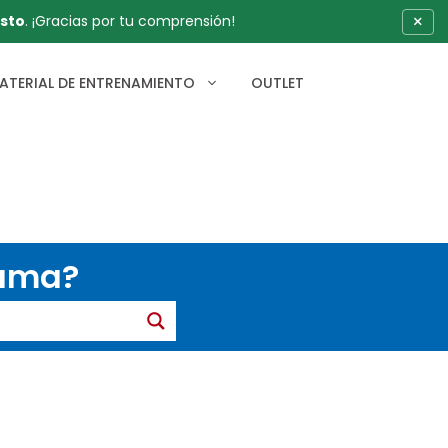
×
sto
. ¡Gracias por tu comprensión!
ATERIAL DE ENTRENAMIENTO
OUTLET
gama?