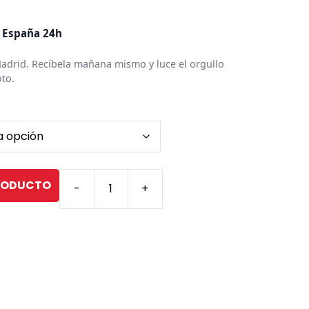
a España 24h
Madrid. Recíbela mañana mismo y luce el orgullo
to.
PRODUCTO
-
+
Camiseta
Oversize
Algodón
Negra
cantidad