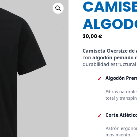
CAMISE
ALGOD
20,00
€
Camiseta Oversize de
con
algodón peinado 
durabilidad estructural 
✓
Algodón Prem
Fibras natural
total y transpir
✓
Corte Atlético
Patrón ergonómi
movimiento.