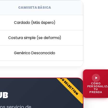
CAMISETA BÁSICA
Cardado (Más áspero)
Costura simple (se deforma)
Genérico Desconocido
PRO SELECTION
CÓMO
PERSONALIZ
TU
UB
PRENDA
os servicio de