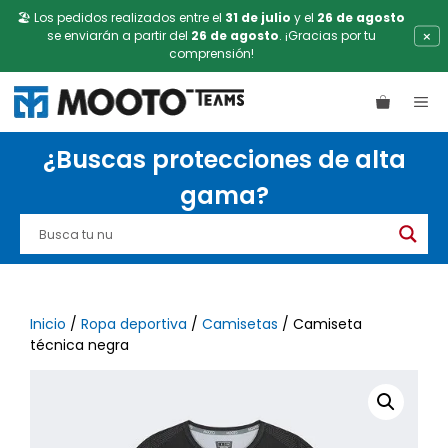
🏖️ Los pedidos realizados entre el
31 de julio
y el
26 de agosto
×
se enviarán a partir del
26 de agosto
. ¡Gracias por tu
comprensión!
Saltar
ME
al
contenido
¿Buscas protecciones de alta
gama?
Inicio
/
Ropa deportiva
/
Camisetas
/ Camiseta
técnica negra