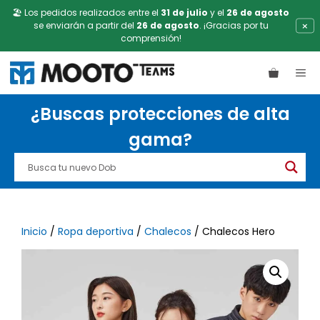
🏖️ Los pedidos realizados entre el
31 de julio
y el
26 de agosto
×
se enviarán a partir del
26 de agosto
. ¡Gracias por tu
comprensión!
Saltar
ME
al
contenido
¿Buscas protecciones de alta
gama?
Inicio
/
Ropa deportiva
/
Chalecos
/ Chalecos Hero