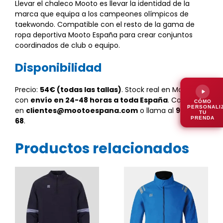
Llevar el chaleco Mooto es llevar la identidad de la
marca que equipa a los campeones olímpicos de
taekwondo. Compatible con el resto de la gama de
ropa deportiva Mooto España para crear conjuntos
coordinados de club o equipo.
Disponibilidad
Precio:
54€ (todas las tallas)
. Stock real en Madrid
con
envío en 24-48 horas a toda España
. Contacta
CÓMO
PERSONALI
en
clientes@mootoespana.com
o llama al
912 32 36
TU
PRENDA
68
.
Productos relacionados