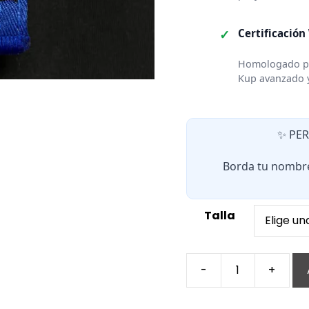
✓
Certificación
Homologado po
Kup avanzado y
✨ PE
Borda tu nombre
Talla
-
+
Cinturón
azul