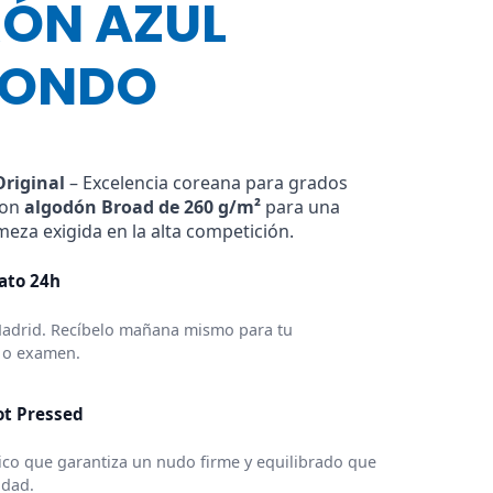
ÓN AZUL
ONDO
o
s:
riginal
– Excelencia coreana para grados
con
algodón Broad de 260 g/m²
para una
meza exigida en la alta competición.
ato 24h
Madrid. Recíbelo mañana mismo para tu
 o examen.
ot Pressed
co que garantiza un nudo firme y equilibrado que
idad.