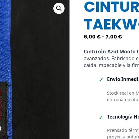
CINTUR
TAEKW
Rang
6,00
€
-
7,00
€
de
precio
Cinturón Azul Mooto O
avanzados. Fabricado 
desde
caída impecable y la fir
6,00 €
hasta
✓
Envío Inmedi
7,00 €
Stock real en 
entrenamiento
✓
Tecnología H
Prensado térmi
proyecta autor