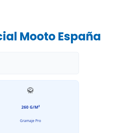
cial Mooto España
🥋
260 G/M²
Gramaje Pro