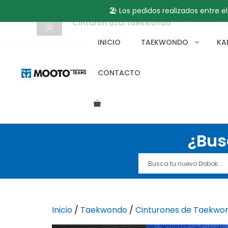
🏖️ Los pedidos realizados entre e
Cinturón azul taekwondo
Saltar
al
INICIO
TAEKWONDO
KA
contenido
CONTACTO
¿Bus
Inicio
/
Taekwondo
/
Cinturones de Taekwo