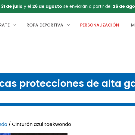
l
31 de julio
y el
26 de agosto
se enviarán a partir del
26 de ago
RATE
ROPA DEPORTIVA
PERSONALIZACIÓN
M
cas protecciones de alta 
ndo
/ Cinturón azul taekwondo