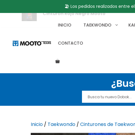
🏖️ Los pedidos realizados entre e
Cinturón Rojo Negro Mooto
Saltar
al
INICIO
TAEKWONDO
KA
contenido
CONTACTO
¿Bus
Inicio
/
Taekwondo
/
Cinturones de Taekwo