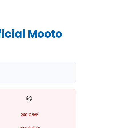
icial Mooto
🥋
260 G/M²
Densidad Pro