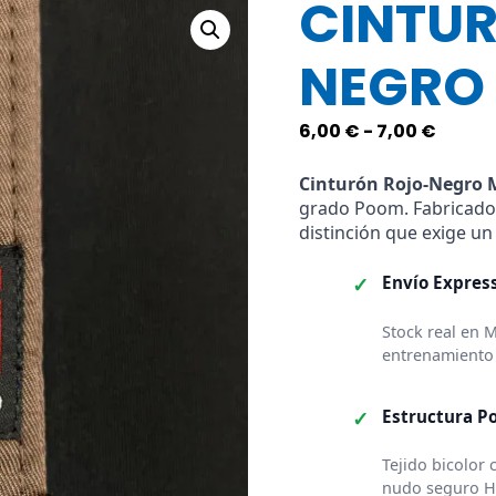
CINTU
NEGRO
Rang
6,00
€
-
7,00
€
de
precio
Cinturón Rojo-Negro 
grado Poom. Fabricad
desde
distinción que exige un
6,00 €
hasta
✓
Envío Expres
7,00 €
Stock real en 
entrenamiento 
✓
Estructura P
Tejido bicolor 
nudo seguro H