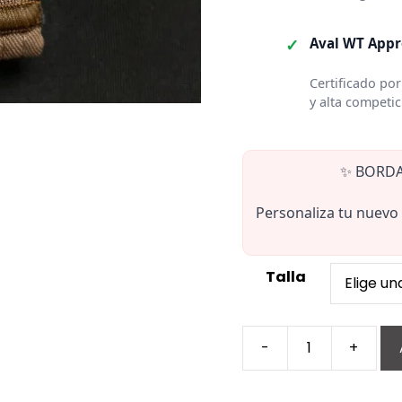
✓
Aval WT App
Certificado p
y alta competic
✨ BORDA
Personaliza tu nuevo
Talla
-
+
Cinturón
Rojo
Negro