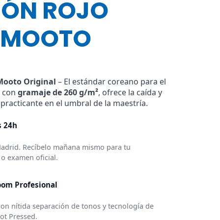
RÓN ROJO
 MOOTO
o
s:
Mooto Original
– El estándar coreano para el
o con
gramaje de 260 g/m²
, ofrece la caída y
 practicante en el umbral de la maestría.
s 24h
Madrid. Recíbelo mañana mismo para tu
o examen oficial.
oom Profesional
con nítida separación de tonos y tecnología de
ot Pressed.