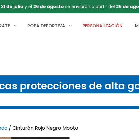
l
31 de julio
y el
26 de agosto
se enviarán a partir del
26 de ago
RATE
ROPA DEPORTIVA
PERSONALIZACIÓN
M
cas protecciones de alta 
ndo
/ Cinturón Rojo Negro Mooto