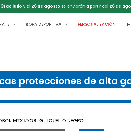
l
31 de julio
y el
26 de agosto
se enviarán a partir del
26 de ago
RATE
ROPA DEPORTIVA
PERSONALIZACIÓN
M
cas protecciones de alta 
OBOK MTX KYORUGUI CUELLO NEGRO