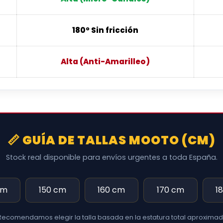
180º Sin fricción
Alta (Anti-Amarilleo)
📏 GUÍA DE TALLAS MOOTO (CM)
Stock real disponible para envíos urgentes a toda España.
cm
150 cm
160 cm
170 cm
1
Recomendamos elegir la talla basada en la estatura total aproximad