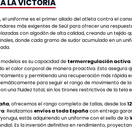
A LA VICTORIA
l uniforme es el primer aliado del atleta contra el cansan
ándares más exigentes de Seúl para ofrecer una respuesta
relazadas con algodón de alta calidad, creando un tejido 
s finales, donde cada gramo de sudor acumulado en un uni
tada.
os modelos es su capacidad de
termorregulación activa
uando el calor corporal de manera proactiva. Esto asegur
ntamiento y permitiendo una recuperación más rápida en
atemáticamente para seguir el rango de movimiento de l
n una fluidez total, sin los tirones restrictivos de la tela 
paña
, ofrecemos el rango completo de tallas, desde los
1
ra
. Realizamos
envíos a toda España
con entrega garan
Kyorugui, estás adquiriendo un uniforme con el sello de la
ndial. Es la inversión definitiva en rendimiento, proyect