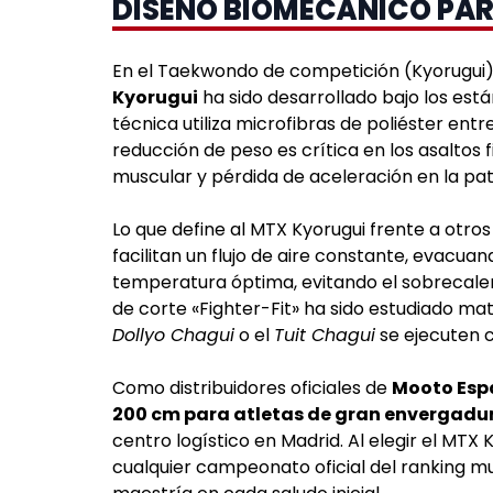
DISEÑO BIOMECÁNICO PAR
En el Taekwondo de competición (Kyorugui), e
Kyorugui
ha sido desarrollado bajo los est
técnica utiliza microfibras de poliéster ent
reducción de peso es crítica en los asalto
muscular y pérdida de aceleración en la pa
Lo que define al MTX Kyorugui frente a otr
facilitan un flujo de aire constante, evac
temperatura óptima, evitando el sobrecale
de corte «Fighter-Fit» ha sido estudiado m
Dollyo Chagui
o el
Tuit Chagui
se ejecuten co
Como distribuidores oficiales de
Mooto Es
200 cm para atletas de gran envergadu
centro logístico en Madrid. Al elegir el MTX 
cualquier campeonato oficial del ranking mu