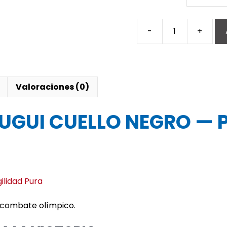
-
+
DOBOK
MTX
KYORUGUI
CUELLO
NEGRO
Valoraciones (0)
cantidad
GUI CUELLO NEGRO — Pr
ilidad Pura
en combate olímpico.