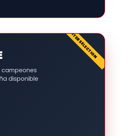
FIGHTER SELECTION
E
os campeones
ña disponible