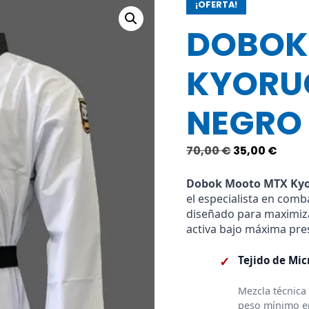
¡OFERTA!
DOBOK
KYORUG
NEGRO
El
El
70,00
€
35,00
€
precio
preci
original
actu
Dobok Mooto MTX Kyo
el especialista en com
era:
es:
diseñado para maximizar
70,00 €.
35,00
activa bajo máxima pre
✓
Tejido de Mic
Mezcla técnica
peso mínimo en 