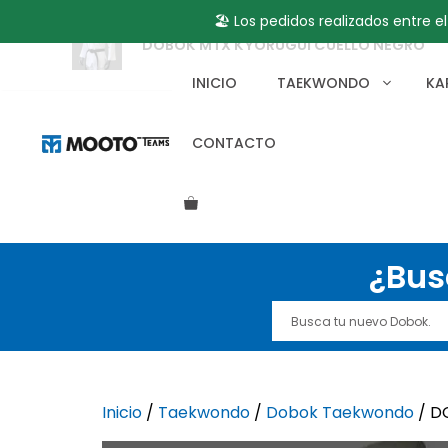
🏖️ Los pedidos realizados entre e
DOBOK MTX KYORUGUI CUELLO NEGRO
Saltar
al
INICIO
TAEKWONDO
KA
contenido
CONTACTO
¿Bus
Inicio
/
Taekwondo
/
Dobok Taekwondo
/ D