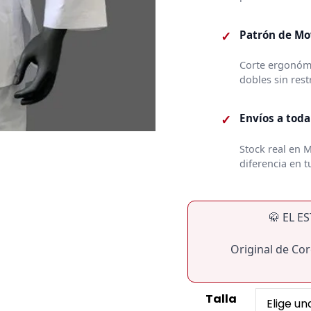
✓
Patrón de Mo
Corte ergonómi
dobles sin restr
✓
Envíos a tod
Stock real en 
diferencia en 
🥋 EL 
Original de Cor
Talla