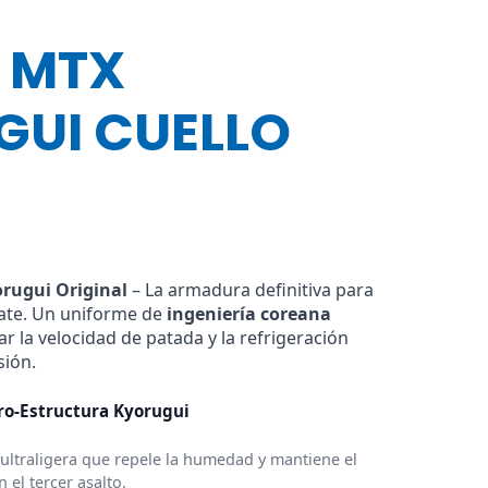
 MTX
UI CUELLO
o
al
rugui Original
– La armadura definitiva para
bate. Un uniforme de
ingeniería coreana
 la velocidad de patada y la refrigeración
 €.
sión.
ro-Estructura Kyorugui
 ultraligera que repele la humedad y mantiene el
el tercer asalto.