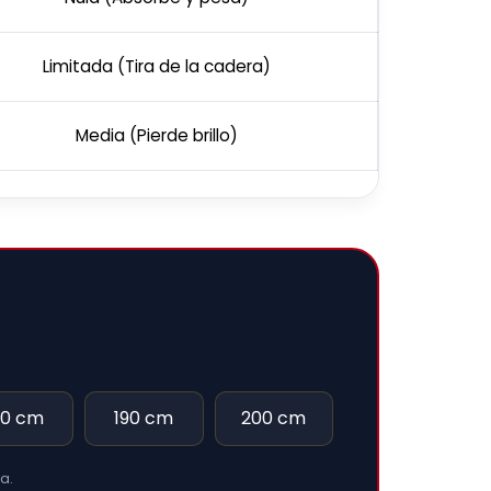
Limitada (Tira de la cadera)
Media (Pierde brillo)
80 cm
190 cm
200 cm
a.