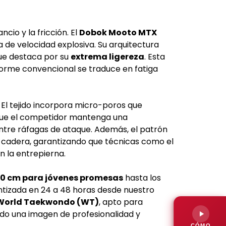
cio y la fricción. El
Dobok Mooto MTX
 de velocidad explosiva. Su arquitectura
que destaca por su
extrema ligereza
. Esta
forme convencional se traduce en fatiga
. El tejido incorpora micro-poros que
a que el competidor mantenga una
tre ráfagas de ataque. Además, el patrón
a cadera, garantizando que técnicas como el
en la entrepierna.
20 cm para jóvenes promesas
hasta los
tizada en 24 a 48 horas desde nuestro
World Taekwondo (WT)
, apto para
ando una imagen de profesionalidad y
CÓMO