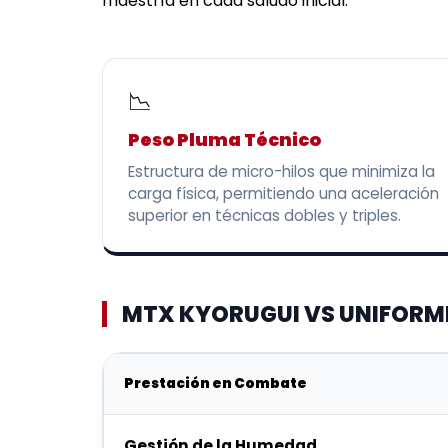
maestría en cada saludo inicial.
📉
Peso Pluma Técnico
Estructura de micro-hilos que minimiza la
carga física, permitiendo una aceleración
superior en técnicas dobles y triples.
MTX KYORUGUI VS UNIFORM
Prestación en Combate
Gestión de la Humedad