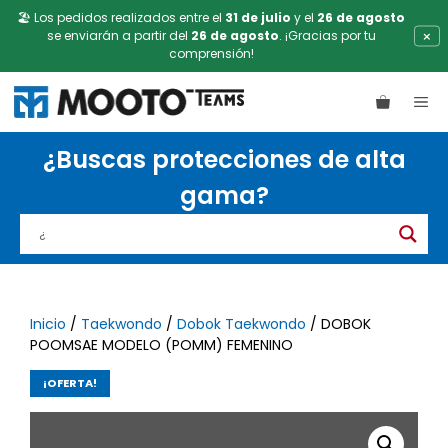
🏖️ Los pedidos realizados entre el
31 de julio
y el
26 de agosto
×
se enviarán a partir del
26 de agosto
. ¡Gracias por tu
comprensión!
Saltar
ME
al
contenido
¿Buscas protecciones de alta
gama?
Inicio
/
Taekwondo
/
Dobok Taekwondo
/ DOBOK
POOMSAE MODELO (POMM) FEMENINO
¡OFERTA!