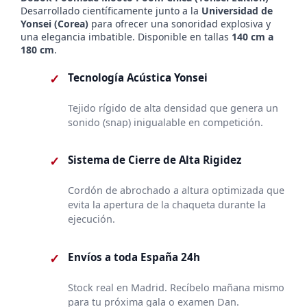
Desarrollado científicamente junto a la
Universidad de
era:
es:
Yonsei (Corea)
para ofrecer una sonoridad explosiva y
99,60 €.
75,00 €.
una elegancia imbatible. Disponible en tallas
140 cm a
180 cm
.
✓
Tecnología Acústica Yonsei
Tejido rígido de alta densidad que genera un
sonido (snap) inigualable en competición.
✓
Sistema de Cierre de Alta Rigidez
Cordón de abrochado a altura optimizada que
evita la apertura de la chaqueta durante la
ejecución.
✓
Envíos a toda España 24h
Stock real en Madrid. Recíbelo mañana mismo
para tu próxima gala o examen Dan.