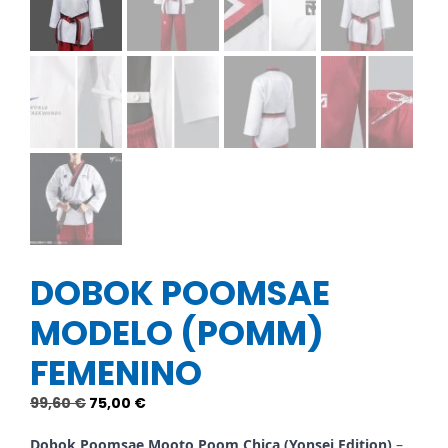
DOBOK POOMSAE
MODELO (POMM)
FEMENINO
El
El
99,60
€
75,00
€
precio
precio
original
actual
Dobok Poomsae Mooto Poom Chica (Yonsei Edition)
–