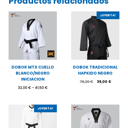
Productos relacionados
¡OFERTA!
DOBOK MTX CUELLO
DOBOK TRADICIONAL
BLANCO/NEGRO
HAPKIDO NEGRO
INICIACION
El
El
76,20
€
39,00
€
precio
precio
Rango
32,00
€
-
41,50
€
original
actual
de
era:
es:
precios:
76,20 €.
39,00 €.
desde
32,00 €
¡OFERTA!
hasta
41,50 €