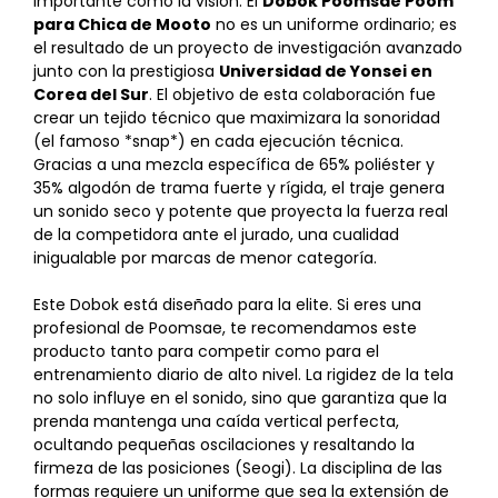
importante como la visión. El
Dobok Poomsae Poom
para Chica de Mooto
no es un uniforme ordinario; es
el resultado de un proyecto de investigación avanzado
junto con la prestigiosa
Universidad de Yonsei en
Corea del Sur
. El objetivo de esta colaboración fue
crear un tejido técnico que maximizara la sonoridad
(el famoso *snap*) en cada ejecución técnica.
Gracias a una mezcla específica de 65% poliéster y
35% algodón de trama fuerte y rígida, el traje genera
un sonido seco y potente que proyecta la fuerza real
de la competidora ante el jurado, una cualidad
inigualable por marcas de menor categoría.
Este Dobok está diseñado para la elite. Si eres una
profesional de Poomsae, te recomendamos este
producto tanto para competir como para el
entrenamiento diario de alto nivel. La rigidez de la tela
no solo influye en el sonido, sino que garantiza que la
prenda mantenga una caída vertical perfecta,
ocultando pequeñas oscilaciones y resaltando la
firmeza de las posiciones (Seogi). La disciplina de las
formas requiere un uniforme que sea la extensión de