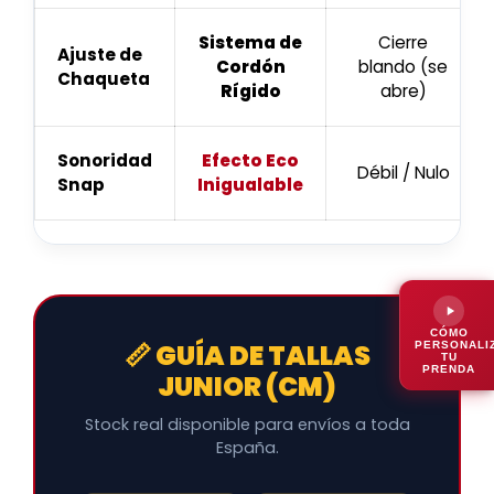
Sistema de
Cierre
Ajuste de
Cordón
blando (se
Chaqueta
Rígido
abre)
Sonoridad
Efecto Eco
Débil / Nulo
Snap
Inigualable
CÓMO
📏 GUÍA DE TALLAS
PERSONALI
TU
PRENDA
JUNIOR (CM)
Stock real disponible para envíos a toda
España.