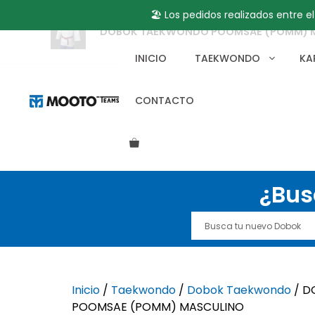
🏖️ Los pedidos realizados entre e
DOBOK TAEKWONDO POOMSAE (POMM) 
Saltar
al
INICIO
TAEKWONDO
KA
contenido
CONTACTO
¿Bus
Inicio
/
Taekwondo
/
Dobok Taekwondo
/ D
POOMSAE (POMM) MASCULINO