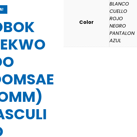
BLANCO
A!
CUELLO
ROJO
OBOK
Color
NEGRO
PANTALON
AEKWO
AZUL
DO
OOMSAE
POMM)
SCULI
O