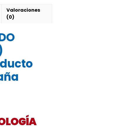
d
Valoraciones
(0)
DO
)
ducto
paña
POOM
OLOGÍA