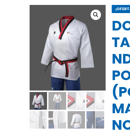
¡OFERT
D
T
N
P
(
MA
N