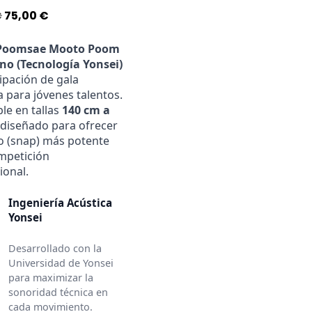
El
El
€
75,00
€
precio
precio
original
actual
Poomsae Mooto Poom
no (Tecnología Yonsei)
era:
es:
ipación de gala
99,60 €.
75,00 €.
ca para jóvenes talentos.
le en tallas
140 cm a
 diseñado para ofrecer
o (snap) más potente
mpetición
ional.
Ingeniería Acústica
Yonsei
Desarrollado con la
Universidad de Yonsei
para maximizar la
sonoridad técnica en
cada movimiento.