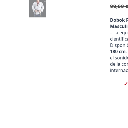
99,60
Dobok 
Masculi
– La equ
científi
Disponib
180 cm
,
el sonid
de la co
internac
✓