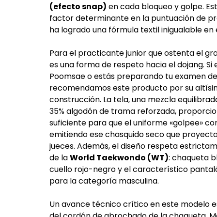
(efecto snap)
en cada bloqueo y golpe. Est
factor determinante en la puntuación de p
ha logrado una fórmula textil inigualable en
Para el practicante junior que ostenta el g
es una forma de respeto hacia el dojang. Si 
Poomsae o estás preparando tu examen de 
recomendamos este producto por su altísi
construcción. La tela, una mezcla equilibrad
35% algodón de trama reforzada, proporcio
suficiente para que el uniforme «golpee» co
emitiendo ese chasquido seco que proyecta
jueces. Además, el diseño respeta estrictame
de la
World Taekwondo (WT)
: chaqueta 
cuello rojo-negro y el característico panta
para la categoría masculina.
Un avance técnico crítico en este modelo es 
del cordón de abrochado de la chaqueta. M