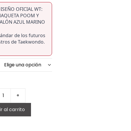
DISEÑO OFICIAL WT:
HAQUETA POOM Y
ALÓN AZUL MARINO
tándar de los futuros
tros de Taekwondo.
+
ONDO
r al carrito
AE
)
INO