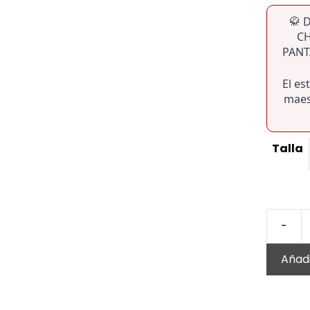
🥋 
C
PANT
El es
maes
Talla
-
DOBOK
TAEKW
Añadi
POOMS
(POMM
MASCUL