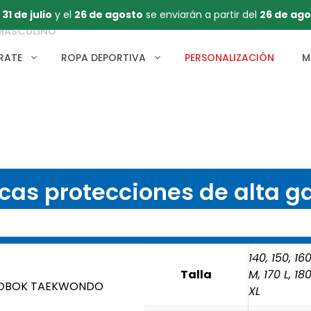
l
31 de julio
y el
26 de agosto
se enviarán a partir del
26 de ago
MASCULINO
RATE
ROPA DEPORTIVA
PERSONALIZACIÓN
M
cas protecciones de alta 
140, 150, 16
Talla
M, 170 L, 18
OBOK TAEKWONDO
XL