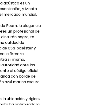
a acústica es un
resentación, y Mooto
 el mercado mundial.
rado Poom, la elegancia
eres un profesional de
cinturón negro, te
ma calidad de
a de 65% poliéster y
na la firmeza
ntra sí mismo,
 autoridad ante los
nte el código oficial
blanca con borde de
lón azul marino oscuro
la ubicación y rigidez
ooto ha optimizado la