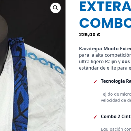
EXTERA
COMB
225,00
€
Karategui Mooto Exter
para la alta competició
ultra-ligero Raijin y
dos
estándar de elite para
✓
Tecnología Ra
Tejido de micr
velocidad de d
✓
Combo 2 Cint
Equipación co