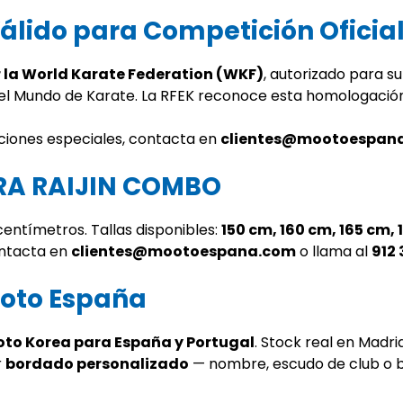
lido para Competición Oficia
la World Karate Federation (WKF)
, autorizado para s
Mundo de Karate. La RFEK reconoce esta homologación 
ciones especiales, contacta en
clientes@mootoespan
ERA RAIJIN COMBO
centímetros. Tallas disponibles:
150 cm, 160 cm, 165 cm, 
ontacta en
clientes@mootoespana.com
o llama al
912 
oto España
ooto Korea para España y Portugal
. Stock real en Madri
r
bordado personalizado
— nombre, escudo de club o b