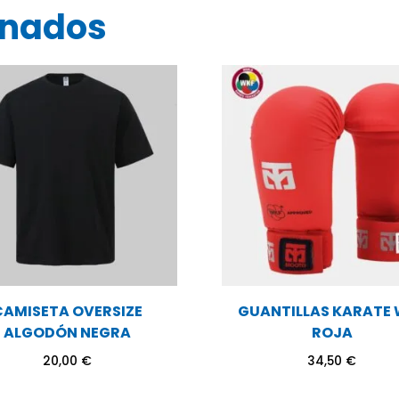
de
onados
precios:
desde
125,00 €
hasta
139,00 €
CAMISETA OVERSIZE
GUANTILLAS KARATE
ALGODÓN NEGRA
ROJA
20,00
€
34,50
€