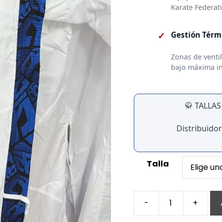
Karate Federat
✓
Gestión Térm
Zonas de ventil
bajo máxima in
🥋 TALLA
Distribuidor
Talla
-
+
EXTERA
RAIJIN