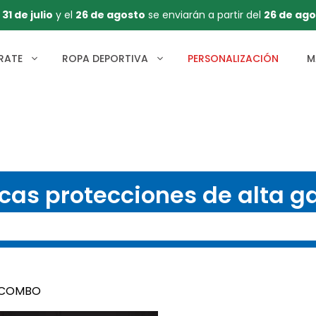
l
31 de julio
y el
26 de agosto
se enviarán a partir del
26 de ago
RATE
ROPA DEPORTIVA
PERSONALIZACIÓN
M
cas protecciones de alta 
N COMBO