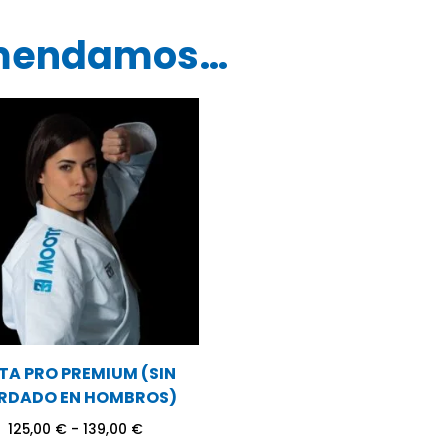
omendamos…
TA PRO PREMIUM (SIN
RDADO EN HOMBROS)
Rango
125,00
€
-
139,00
€