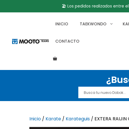
🏖️ Los pedidos realizados entre e
Saltar
al
INICIO
TAEKWONDO
KA
contenido
CONTACTO
¿Bus
Inicio
/
Karate
/
Karateguis
/ EXTERA RAIJI