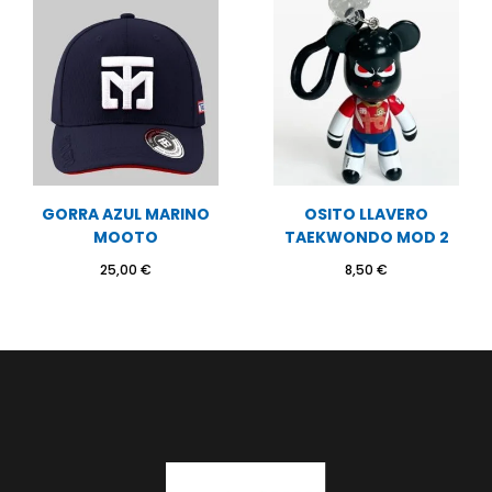
GORRA AZUL MARINO
OSITO LLAVERO
MOOTO
TAEKWONDO MOD 2
25,00
€
8,50
€