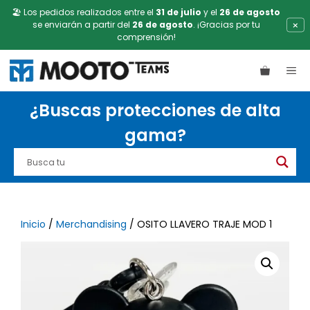
🏖️ Los pedidos realizados entre el
31 de julio
y el
26 de agosto
×
se enviarán a partir del
26 de agosto
. ¡Gracias por tu
comprensión!
Saltar
ME
al
contenido
¿Buscas protecciones de alta
gama?
Inicio
/
Merchandising
/ OSITO LLAVERO TRAJE MOD 1