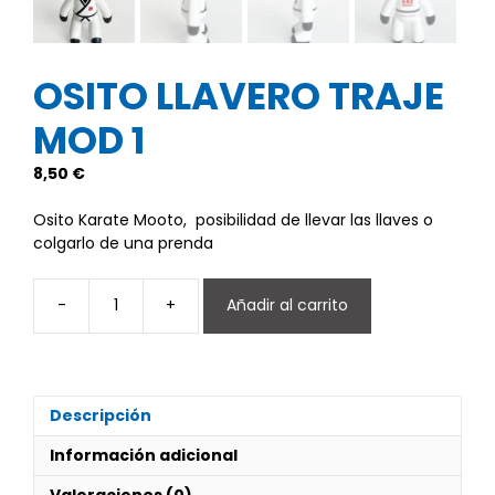
OSITO LLAVERO TRAJE
MOD 1
8,50
€
Osito Karate Mooto, posibilidad de llevar las llaves o
colgarlo de una prenda
-
+
Añadir al carrito
OSITO
LLAVERO
TRAJE
MOD
1
Descripción
cantidad
Información adicional
Valoraciones (0)