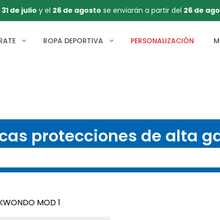
l
31 de julio
y el
26 de agosto
se enviarán a partir del
26 de ago
RATE
ROPA DEPORTIVA
PERSONALIZACIÓN
M
cas protecciones de alta 
EKWONDO MOD 1