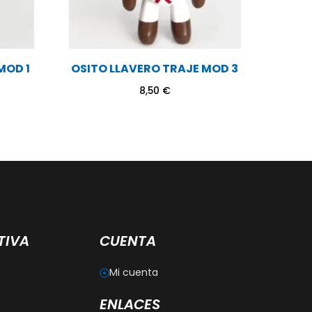
MOD 1
OSITO LLAVERO TRAJE MOD 3
8,50
€
TIVA
CUENTA
Mi cuenta
ENLACES