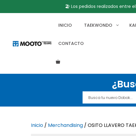
🏖️ Los pedidos realizados entre e
Saltar
al
INICIO
TAEKWONDO
KA
contenido
CONTACTO
¿Bus
Inicio
/
Merchandising
/ OSITO LLAVERO TA