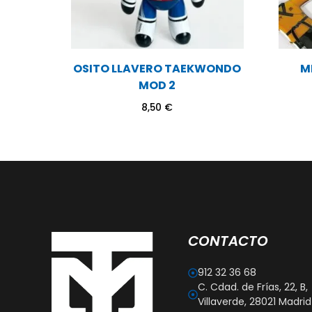
OSITO LLAVERO TAEKWONDO
M
MOD 2
8,50
€
CONTACTO
912 32 36 68
C. Cdad. de Frías, 22, B,
Villaverde, 28021 Madrid