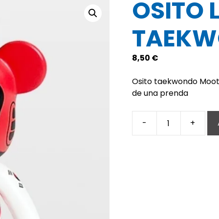
OSITO 
TAEKW
8,50
€
Osito taekwondo Mooto,
de una prenda
-
+
OSITO
LLAVERO
TAEKWONDO
MOD
1
cantidad