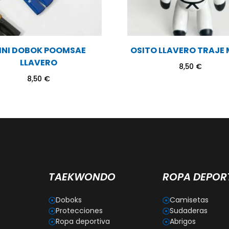
INI DOBOK POOMSAE
OSITO LLAVERO TRAJE 
LLAVERO
8,50
€
8,50
€
TAEKWONDO
ROPA DEPOR
Doboks
Camisetas
Protecciones
Sudaderas
Ropa deportiva
Abrigos