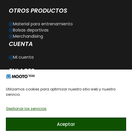
OTROS PRODUCTOS
Material para entrenamiento
Bolsas deportivas
Merchandising
CUENTA
Mi cuenta
ENLACES
Blog
Utilizamos cookies para optimizar nuestro sitio web y nuestro
Personalización
servicio.
Aviso legal
Política de privacidad
Política de cookies
Gestionar los servicios
Política de devoluciones
Condiciones generales de contratación
Aceptar
Recomendaciones de cómo lavar las prendas