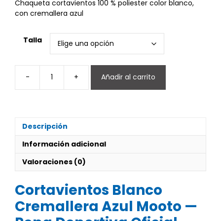
Chaqueta cortavientos 100 % poliester color blanco,
con cremallera azul
Talla
-
+
Añadir al carrito
Chaqueta
cortavientos
color
blanco
cremallera
Descripción
azul
cantidad
Información adicional
Valoraciones (0)
Cortavientos Blanco
Cremallera Azul Mooto —