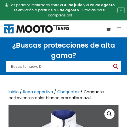
🏖️ Los pedidos realizados entre el
31 de julio
y el
26 de agosto
×
se enviarán a partir del
26 de agosto
. ¡Gracias por tu
comprensión!
Saltar
ME
al
contenido
¿Buscas protecciones de alta
gama?
Inicio
/
Ropa deportiva
/
Chaquetas
/ Chaqueta
cortavientos color blanco cremallera azul