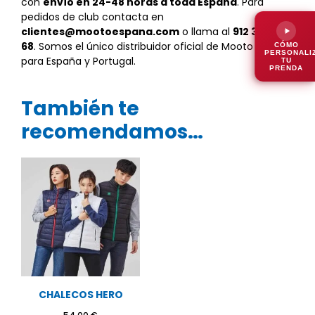
con
envío en 24-48 horas a toda España
. Para
pedidos de club contacta en
clientes@mootoespana.com
o llama al
912 32 36
68
. Somos el único distribuidor oficial de Mooto Korea
CÓMO
PERSONALI
para España y Portugal.
TU
PRENDA
También te
recomendamos…
CHALECOS HERO