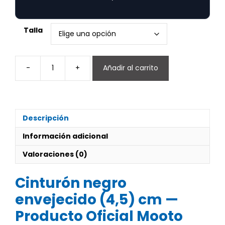
Talla
-
+
Añadir al carrito
Cinturón
negro
envejecido
(4,5)
cm
Descripción
(Agotado)
cantidad
Información adicional
Valoraciones (0)
Cinturón negro
envejecido (4,5) cm —
Producto Oficial Mooto