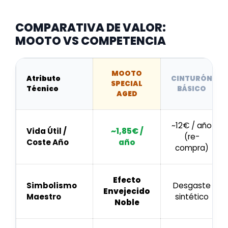
COMPARATIVA DE VALOR:
MOOTO VS COMPETENCIA
MOOTO
Atributo
CINTURÓN
SPECIAL
Técnico
BÁSICO
AGED
~12€ / año
Vida Útil /
~1,85€ /
(re-
Coste Año
año
compra)
Efecto
Simbolismo
Desgaste
Envejecido
Maestro
sintético
Noble