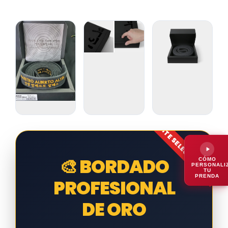
ELITE SELECTION
🎨 BORDADO
CÓMO
PERSONALI
TU
PRENDA
PROFESIONAL
DE ORO