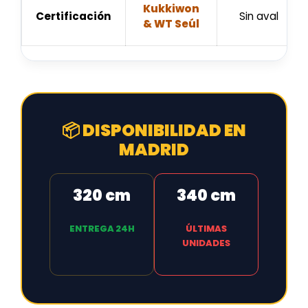
Kukkiwon
Certificación
Sin aval
& WT Seúl
📦 DISPONIBILIDAD EN
MADRID
320 cm
340 cm
ENTREGA 24H
ÚLTIMAS
UNIDADES