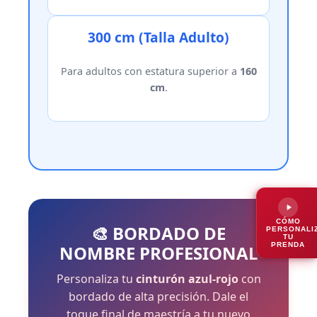
300 cm (Talla Adulto)
Para adultos con estatura superior a
160
cm
.
CÓMO
🎨 BORDADO DE
PERSONALI
TU
PRENDA
NOMBRE PROFESIONAL
Personaliza tu
cinturón azul-rojo
con
bordado de alta precisión. Dale el
toque final de maestría a tu nuevo