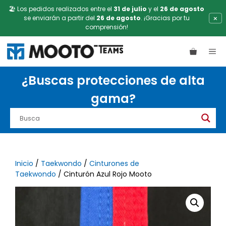
🏖️ Los pedidos realizados entre el
31 de julio
y el
26 de agosto
×
se enviarán a partir del
26 de agosto
. ¡Gracias por tu
comprensión!
Saltar
ME
al
contenido
¿Buscas protecciones de alta
gama?
Inicio
/
Taekwondo
/
Cinturones de
Taekwondo
/ Cinturón Azul Rojo Mooto