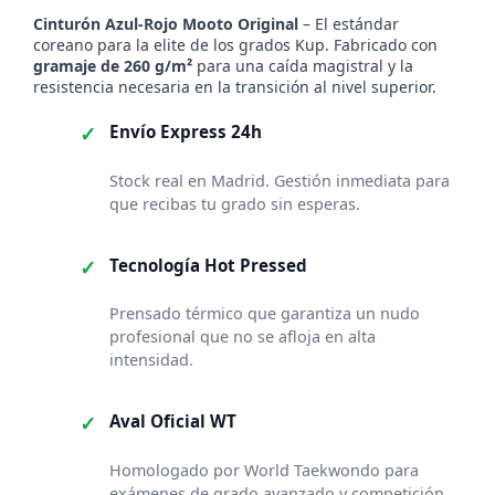
de
precios:
Cinturón Azul-Rojo Mooto Original
– El estándar
coreano para la elite de los grados Kup. Fabricado con
desde
gramaje de 260 g/m²
para una caída magistral y la
6,00 €
resistencia necesaria en la transición al nivel superior.
hasta
7,00 €
✓
Envío Express 24h
Stock real en Madrid. Gestión inmediata para
que recibas tu grado sin esperas.
✓
Tecnología Hot Pressed
Prensado térmico que garantiza un nudo
profesional que no se afloja en alta
intensidad.
✓
Aval Oficial WT
Homologado por World Taekwondo para
exámenes de grado avanzado y competición.