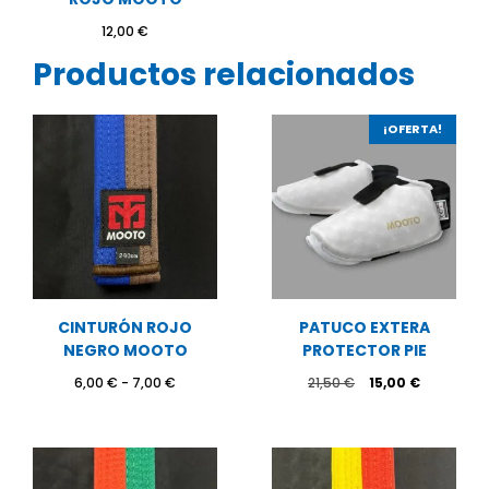
12,00
€
Productos relacionados
¡OFERTA!
CINTURÓN ROJO
PATUCO EXTERA
NEGRO MOOTO
PROTECTOR PIE
Rango
El
El
6,00
€
-
7,00
€
21,50
€
15,00
€
de
precio
precio
precios:
original
actual
desde
era:
es:
6,00 €
21,50 €.
15,00 €.
hasta