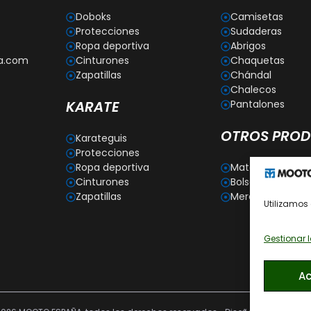
Doboks
Camisetas
Protecciones
Sudaderas
Ropa deportiva
Abrigos
a.com
Cinturones
Chaquetas
Zapatillas
Chándal
Chalecos
KARATE
Pantalones
OTROS PRO
Karateguis
Protecciones
Ropa deportiva
Material para e
Cinturones
Bolsas deportiva
Zapatillas
Merchandising
Utilizamos 
Gestionar l
Ac