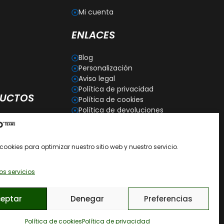
Mi cuenta
ENLACES
Blog
Personalización
Aviso legal
Política de privacidad
DUCTOS
Política de cookies
Política de devoluciones
ntrenamiento
Condiciones generales de
s
contratación
Recomendaciones de cómo
cookies para optimizar nuestro sitio web y nuestro servicio.
lavar las prendas
os servicios
eptar
Denegar
Preferencias
Política de cookies
Política de privacidad