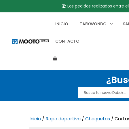
🏖️ Los pedidos realizados entre e
Saltar
al
INICIO
TAEKWONDO
KA
contenido
CONTACTO
¿Bus
Inicio
/
Ropa deportiva
/
Chaquetas
/ Corta