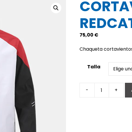
CORTA
REDCA
75,00
€
Chaqueta cortavientos 
Talla
-
+
Cortavientos
RedCat
cantidad