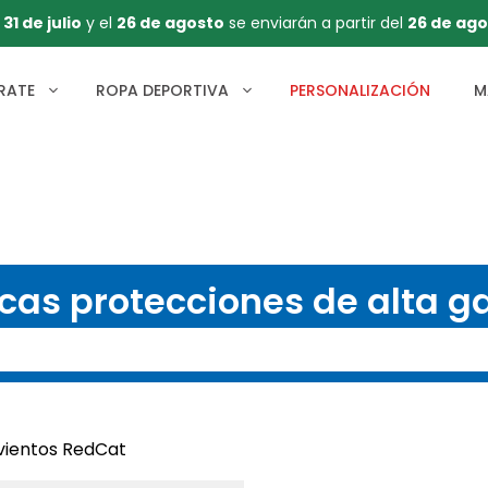
l
31 de julio
y el
26 de agosto
se enviarán a partir del
26 de ago
RATE
ROPA DEPORTIVA
PERSONALIZACIÓN
M
cas protecciones de alta 
vientos RedCat