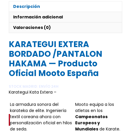
HAKAMA
Descripción
cantidad
Información adicional
Valoraciones (0)
KARATEGUI EXTERA
BORDADO /PANTALON
HAKAMA — Producto
Oficial Mooto España
STOCK MADRID: ENVÍO 24H
Karategui Kata Extera –
Bordado Custom Edition
La armadura sonora del
Mooto equipa a los
karateka de elite. Ingeniería
atletas en los
textil coreana ahora con
Campeonatos
personalización oficial en hilos
Europeos y
de seda.
Mundiales
de Karate.