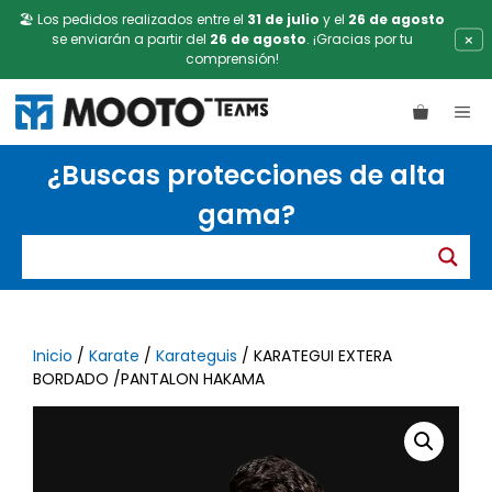
🏖️ Los pedidos realizados entre el
31 de julio
y el
26 de agosto
×
se enviarán a partir del
26 de agosto
. ¡Gracias por tu
comprensión!
Saltar
ME
al
contenido
¿Buscas protecciones de alta
gama?
Inicio
/
Karate
/
Karateguis
/ KARATEGUI EXTERA
BORDADO /PANTALON HAKAMA