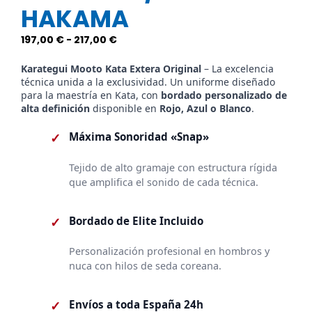
HAKAMA
Rango
197,00
€
-
217,00
€
de
precios:
Karategui Mooto Kata Extera Original
– La excelencia
técnica unida a la exclusividad. Un uniforme diseñado
desde
para la maestría en Kata, con
bordado personalizado de
197,00 €
alta definición
disponible en
Rojo, Azul o Blanco
.
hasta
217,00 €
✓
Máxima Sonoridad «Snap»
Tejido de alto gramaje con estructura rígida
que amplifica el sonido de cada técnica.
✓
Bordado de Elite Incluido
Personalización profesional en hombros y
nuca con hilos de seda coreana.
✓
Envíos a toda España 24h