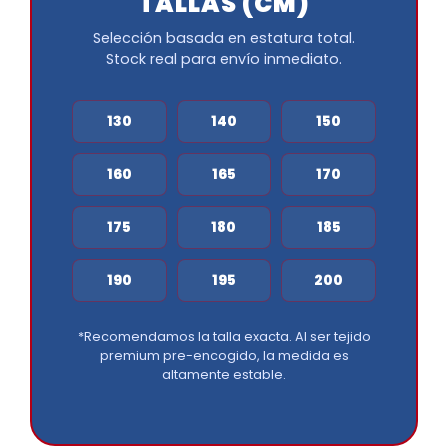
TALLAS (CM)
Selección basada en estatura total.
Stock real para envío inmediato.
130
140
150
160
165
170
175
180
185
190
195
200
*Recomendamos la talla exacta. Al ser tejido
premium pre-encogido, la medida es
altamente estable.