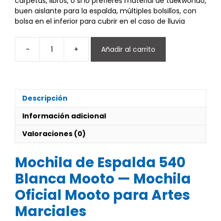
carpetas, libros, o si lo prefieres material de taekwondo,
buen aislante para la espalda, múltiples bolsillos, con
bolsa en el inferior para cubrir en el caso de lluvia
-
+
Añadir al carrito
Mochila
de
espalda
540
blanca
Descripción
cantidad
Información adicional
Valoraciones (0)
Mochila de Espalda 540
Blanca Mooto — Mochila
Oficial Mooto para Artes
Marciales