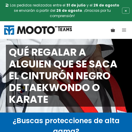
🏖️ Los pedidos realizados entre el
31 de julio
y el
26 de agosto
×
se enviarán a partir del
26 de agosto
. ¡Gracias por tu
comprensión!
Saltar
ME
al
contenido
QUÉ REGALAR A
ALGUIEN QUE SE SACA
EL CINTURÓN NEGRO
DE TAEKWONDO O
KARATE
¿Buscas protecciones de alta
gama?