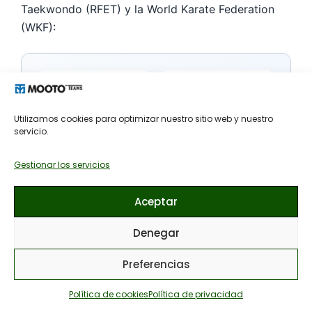
Taekwondo (RFET) y la World Karate Federation
(WKF):
15
4–6
Edad mínima para
Años de entrenamiento
Utilizamos cookies para optimizar nuestro sitio web y nuestro
examinarse de Dan en
medios para llegar al
servicio.
taekwondo y karate en
1er Dan
España
Gestionar los servicios
9
10º
Aceptar
Grados Dan
Grado honorífico
reconocidos por la WT,
póstumo, solo otorgado
Denegar
desde 1er Dan hasta 9º
a figuras de relevancia
Dan
histórica
Preferencias
Política de cookies
Política de privacidad