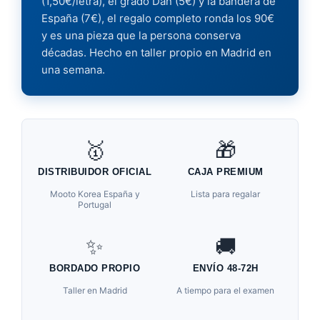
(1,50€/letra), el grado Dan (5€) y la bandera de
España (7€), el regalo completo ronda los 90€
y es una pieza que la persona conserva
décadas. Hecho en taller propio en Madrid en
una semana.
🥇
🎁
DISTRIBUIDOR OFICIAL
CAJA PREMIUM
Mooto Korea España y
Lista para regalar
Portugal
✨
🚚
BORDADO PROPIO
ENVÍO 48-72H
Taller en Madrid
A tiempo para el examen