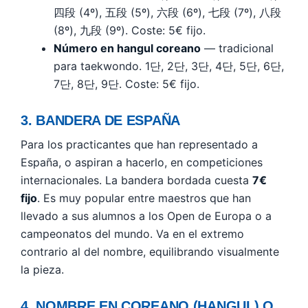
四段 (4º), 五段 (5º), 六段 (6º), 七段 (7º), 八段
(8º), 九段 (9º). Coste: 5€ fijo.
Número en hangul coreano
— tradicional
para taekwondo. 1단, 2단, 3단, 4단, 5단, 6단,
7단, 8단, 9단. Coste: 5€ fijo.
3. BANDERA DE ESPAÑA
Para los practicantes que han representado a
España, o aspiran a hacerlo, en competiciones
internacionales. La bandera bordada cuesta
7€
fijo
. Es muy popular entre maestros que han
llevado a sus alumnos a los Open de Europa o a
campeonatos del mundo. Va en el extremo
contrario al del nombre, equilibrando visualmente
la pieza.
4. NOMBRE EN COREANO (HANGUL) O