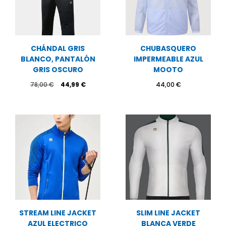
CHÁNDAL GRIS
CHUBASQUERO
BLANCO, PANTALÓN
IMPERMEABLE AZUL
GRIS OSCURO
MOOTO
El
El
78,00
€
44,99
€
44,00
€
precio
precio
original
actual
era:
es:
78,00 €.
44,99 €.
STREAM LINE JACKET
SLIM LINE JACKET
AZUL ELECTRICO
BLANCA VERDE