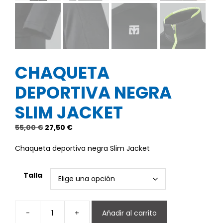
CHAQUETA
DEPORTIVA NEGRA
SLIM JACKET
El
El
55,00
€
27,50
€
precio
precio
original
actual
Chaqueta deportiva negra​ Slim Jacket
era:
es:
55,00 €.
27,50 €.
Talla
-
+
Añadir al carrito
Chaqueta