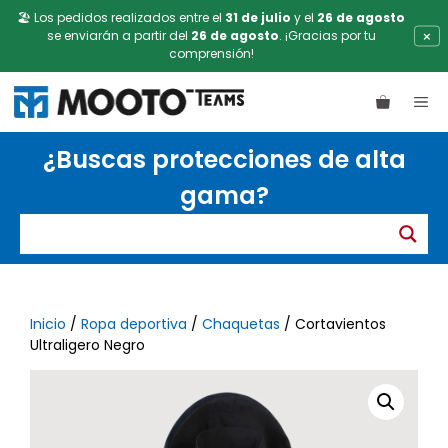
🏖️ Los pedidos realizados entre el
31 de julio
y el
26 de agosto
×
se enviarán a partir del
26 de agosto
. ¡Gracias por tu
comprensión!
Saltar
ME
al
contenido
¿Buscas protecciones de alta
gama?
Inicio
/
Ropa deportiva
/
Chaquetas
/ Cortavientos
Ultraligero Negro