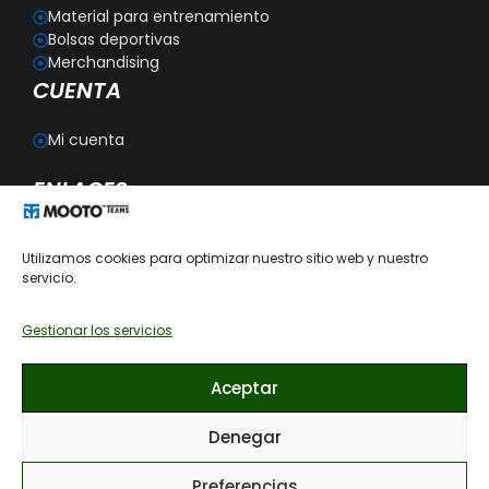
Material para entrenamiento
Bolsas deportivas
Merchandising
CUENTA
Mi cuenta
ENLACES
Blog
Utilizamos cookies para optimizar nuestro sitio web y nuestro
Personalización
servicio.
Aviso legal
Política de privacidad
Política de cookies
Gestionar los servicios
Política de devoluciones
Condiciones generales de contratación
Aceptar
Recomendaciones de cómo lavar las prendas
Denegar
Preferencias