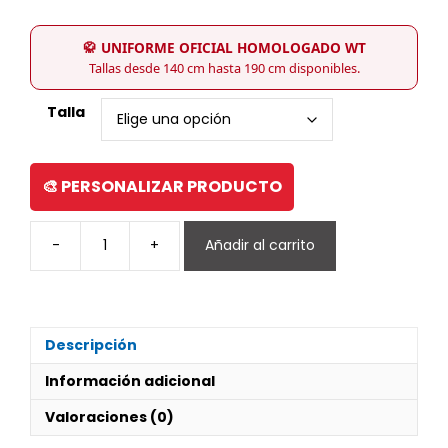
🥋 UNIFORME OFICIAL HOMOLOGADO WT
Tallas desde 140 cm hasta 190 cm disponibles.
Talla
🎨 PERSONALIZAR PRODUCTO
-
+
Añadir al carrito
DOBOK
POOMSAE
MUJER
MODELO
(DAN)
Descripción
(Sin
existencias)
Información adicional
cantidad
Valoraciones (0)