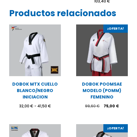
103,40
€
Productos relacionados
¡OFERTA!
DOBOK MTX CUELLO
DOBOK POOMSAE
BLANCO/NEGRO
MODELO (POMM)
INICIACION
FEMENINO
Rango
El
El
32,00
€
-
41,50
€
99,60
€
75,00
€
de
precio
precio
precios:
original
actual
desde
era:
es:
32,00 €
99,60 €.
75,00 €.
¡OFERTA!
hasta