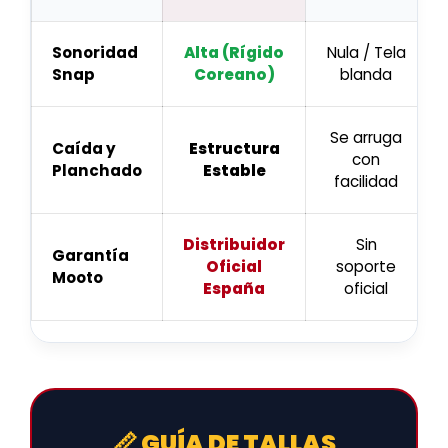
Sonoridad
Alta (Rígido
Nula / Tela
Snap
Coreano)
blanda
Se arruga
Caída y
Estructura
con
Planchado
Estable
facilidad
Distribuidor
Sin
Garantía
Oficial
soporte
Mooto
España
oficial
📏 GUÍA DE TALLAS