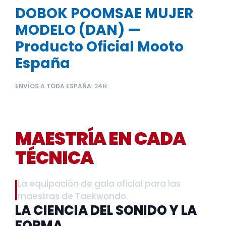
DOBOK POOMSAE MUJER
MODELO (DAN) —
Producto Oficial Mooto
España
ENVÍOS A TODA ESPAÑA: 24H
DOBOK POOMSAE
DAN FEMENINO –
MAESTRÍA EN CADA
TÉCNICA
La equipación de gala oficial para las
maestras de Taekwondo.
LA CIENCIA DEL SONIDO Y LA
FORMA