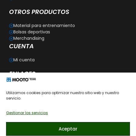
OTROS PRODUCTOS
Material para entrenamiento
Bolsas deportivas
Merchandising
CUENTA
Mi cuenta
ENLACES
Blog
Utilizamos cookies para optimizar nuestro sitio web y nuestro
Personalización
servicio.
Aviso legal
Política de privacidad
Política de cookies
Gestionar los servicios
Política de devoluciones
Condiciones generales de contratación
Aceptar
Recomendaciones de cómo lavar las prendas