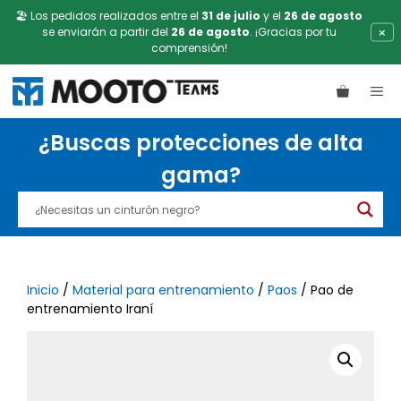
🏖️ Los pedidos realizados entre el
31 de julio
y el
26 de agosto
×
se enviarán a partir del
26 de agosto
. ¡Gracias por tu
comprensión!
Saltar
ME
al
contenido
¿Buscas protecciones de alta
gama?
Inicio
/
Material para entrenamiento
/
Paos
/ Pao de
entrenamiento Iraní