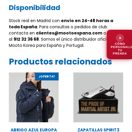
Disponibilidad
Stock real en Madrid con
envío en 24-48 horas a
toda España
. Para consultas o pedidos de club
contacta en
clientes@mootoespana.com
o llama
al
912 32 36 68
. Somos el único distribuidor oficial de
CÓMO
Mooto Korea para España y Portugal.
PERSONALI
TU
PRENDA
Productos relacionados
¡OFERTA!
ABRIGO AZUL EUROPA
ZAPATILLAS SPIRIT3