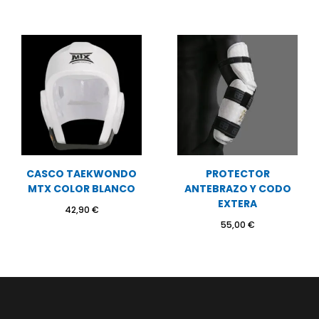
CASCO TAEKWONDO
PROTECTOR
MTX COLOR BLANCO
ANTEBRAZO Y CODO
EXTERA
42,90
€
55,00
€