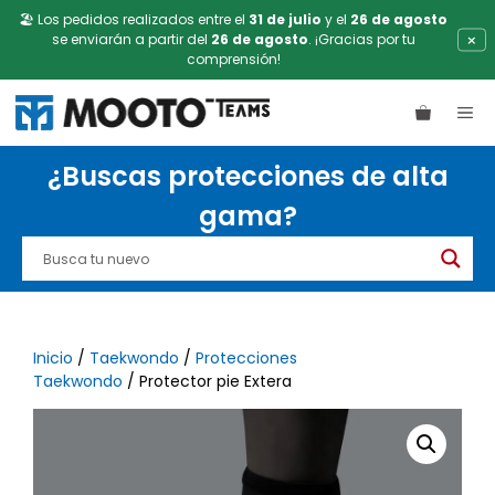
🏖️ Los pedidos realizados entre el
31 de julio
y el
26 de agosto
×
se enviarán a partir del
26 de agosto
. ¡Gracias por tu
comprensión!
Saltar
ME
al
contenido
¿Buscas protecciones de alta
gama?
Inicio
/
Taekwondo
/
Protecciones
Taekwondo
/ Protector pie Extera