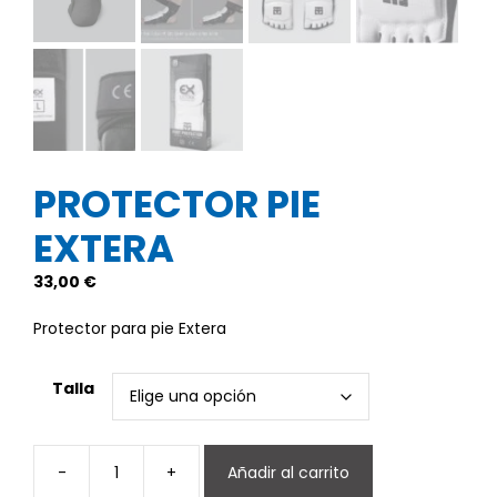
PROTECTOR PIE
EXTERA
33,00
€
Protector para pie Extera
Talla
-
+
Añadir al carrito
Protector