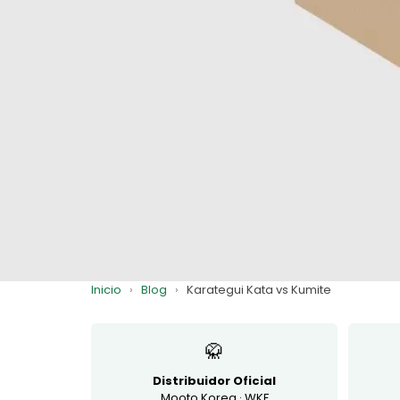
Inicio
›
Blog
›
Karategui Kata vs Kumite
🥋
Distribuidor Oficial
Mooto Korea · WKF