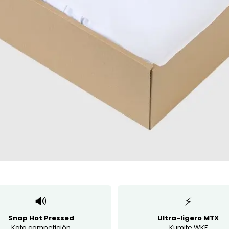
🔊
⚡
Snap Hot Pressed
Ultra-ligero MTX
Kata competición
Kumite WKF