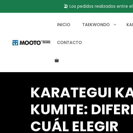
🏖️ Los pedidos realizados entre e
Saltar
al
INICIO
TAEKWONDO
KA
contenido
CONTACTO
KARATEGUI K
KUMITE: DIFER
CUÁL ELEGIR