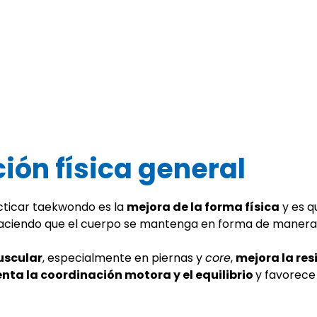
198,00 €.
90,00 €.
ción física general
cticar taekwondo es la
mejora de la forma física
y es q
d, haciendo que el cuerpo se mantenga en forma de manera 
uscular
, especialmente en piernas y
core
,
mejora la res
nta la coordinación motora y el equilibrio
y favorece 