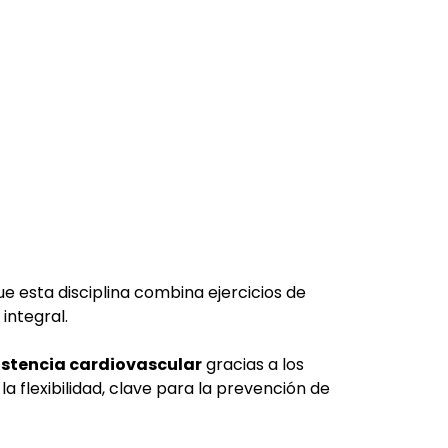
original
actual
era:
es:
80,00 €.
40,00 €.
ue esta disciplina combina ejercicios de
integral.
istencia cardiovascular
gracias a los
la flexibilidad, clave para la prevención de