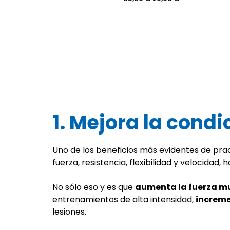
precio
precio
original
actual
era:
es:
35,00 €.
20,00 €.
1. Mejora la condi
Uno de los beneficios más evidentes de pra
fuerza, resistencia, flexibilidad y velocida
No sólo eso y es que
aumenta la fuerza m
entrenamientos de alta intensidad,
increme
lesiones.