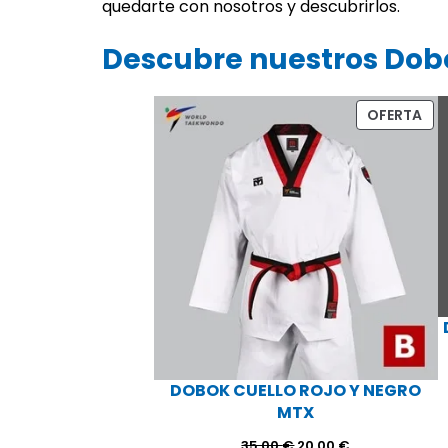
quedarte con nosotros y descubrirlos.
Descubre nuestros Dob
PR
OFERTA
EN
OF
DOBOK CUELLO ROJO Y NEGRO
MTX
El
El
35,00
€
20,00
€