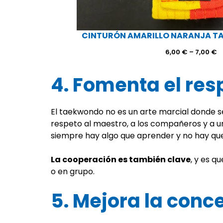
CINTURÓN AMARILLO NARANJA 
R
6,00
€
–
7,00
€
d
p
4. Fomenta el res
d
6
h
7
El taekwondo no es un arte marcial donde s
respeto al maestro, a los compañeros y a u
siempre hay algo que aprender y no hay qu
La cooperación es también clave
, y es q
o en grupo.
5. Mejora la conc