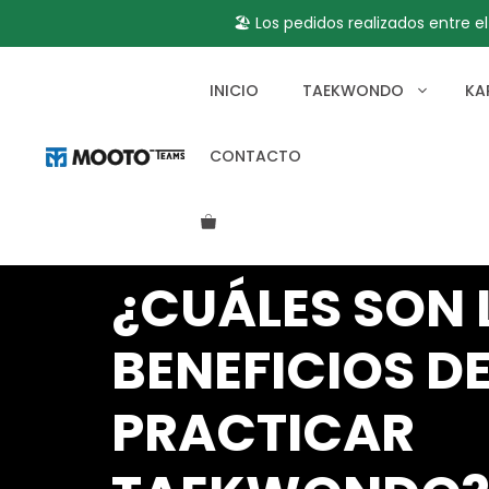
🏖️ Los pedidos realizados entre e
Saltar
al
INICIO
TAEKWONDO
KA
contenido
CONTACTO
¿CUÁLES SON 
BENEFICIOS D
PRACTICAR