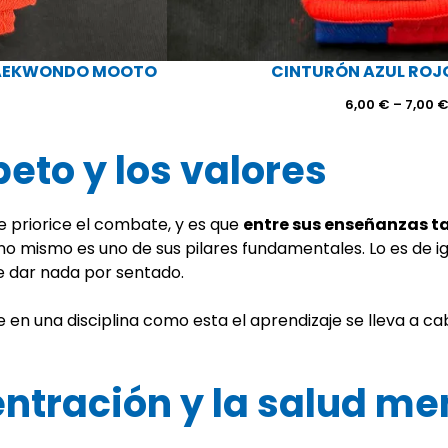
TAEKWONDO MOOTO
CINTURÓN AZUL RO
ango
6,00
€
–
7,00
e
recios:
peto y los valores
esde
,00 €
asta
,00 €
e priorice el combate, y es que
entre sus enseñanzas ta
no mismo es uno de sus pilares fundamentales. Lo es de i
e dar nada por sentado.
ue en una disciplina como esta el aprendizaje se lleva a 
entración y la salud me