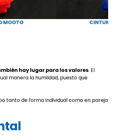
JO MOOTO
CINTURÓN AZUL T
Rango
€
6,00
€
–
7,0
de
precios:
desde
6,00 €
hasta
7,00 €
mbién hay lugar para los valores
. El
gual manera la humildad, puesto que
cabo tanto de forma individual como en pareja
ntal