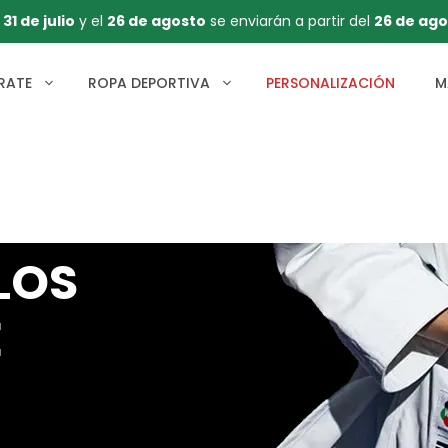
l
31 de julio
y el
26 de agosto
se enviarán a partir del
26 de ago
RATE
ROPA DEPORTIVA
PERSONALIZACIÓN
M
LOS
E